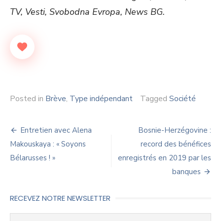
TV, Vesti, Svobodna Evropa, News BG.
Posted in
Brève
,
Type indépendant
Tagged
Société
Navigation
Entretien avec Alena
Bosnie-Herzégovine :
de
Makouskaya : « Soyons
record des bénéfices
Bélarusses ! »
enregistrés en 2019 par les
l’article
banques
RECEVEZ NOTRE NEWSLETTER