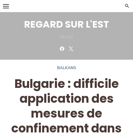
Skip
to
content
REGARD SUR L'EST
REVUE
Facebook
Twitter
BALKANS
Bulgarie : difficile
application des
mesures de
confinement dans