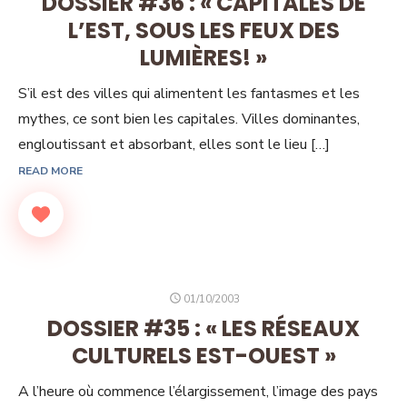
DOSSIER #36 : « CAPITALES DE
L’EST, SOUS LES FEUX DES
LUMIÈRES! »
S’il est des villes qui alimentent les fantasmes et les
mythes, ce sont bien les capitales. Villes dominantes,
engloutissant et absorbant, elles sont le lieu […]
READ MORE
POSTED
01/10/2003
ON
DOSSIER #35 : « LES RÉSEAUX
CULTURELS EST-OUEST »
A l’heure où commence l’élargissement, l’image des pays