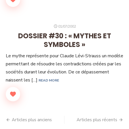
POSTED
01/07/2002
ON
DOSSIER #30 : « MYTHES ET
SYMBOLES »
Le mythe représente pour Claude Lévi-Strauss un modèle
permettant de résoudre les contradictions créées par les
sociétés durant leur évolution. De ce dépassement
naissent les […]
READ MORE
Navigation
Articles plus anciens
Articles plus récents