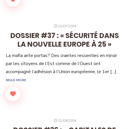
POSTED
01/07/2004
ON
DOSSIER #37 : « SÉCURITÉ DANS
LA NOUVELLE EUROPE À 25 »
La mafia ante portas? Des craintes ressenties en miroir
par les citoyens de l’Est comme de l’Ouest ont
accompagné l’adhésion à l’Union européenne, le 1er […]
READ MORE
POSTED
01/04/2004
ON