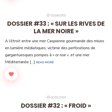
POSTED
01/04/2003
ON
DOSSIER #33 : « SUR LES RIVES DE
LA MER NOIRE »
A l’étroit entre une mer Caspienne gourmande des mises
en lumière médiatiques, victime des perforations de
gargantuesques pompes à « or noir », et une mer
Méditerranée […]
READ MORE
POSTED
01/01/2003
ON
DOSSIER #32 : « FROID »