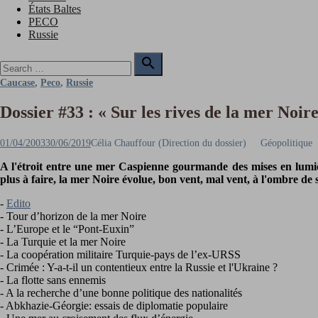
États Baltes
PECO
Russie
Search

for:
Search
Caucase
,
Peco
,
Russie
Dossier #33 : « Sur les rives de la mer Noire
Posted
Author
01/04/2003
30/06/2019
Célia Chauffour (Direction du dossier)
Géopolitique
on
A l'étroit entre une mer Caspienne gourmande des mises en lumi
plus à faire, la mer Noire évolue, bon vent, mal vent, à l'ombre de 
-
Edito
- Tour d’horizon de la mer Noire
- L’Europe et le “Pont-Euxin”
- La Turquie et la mer Noire
- La coopération militaire Turquie-pays de l’ex-URSS
- Crimée : Y-a-t-il un contentieux entre la Russie et l'Ukraine ?
- La flotte sans ennemis
- A la recherche d’une bonne politique des nationalités
- Abkhazie-Géorgie: essais de diplomatie populaire