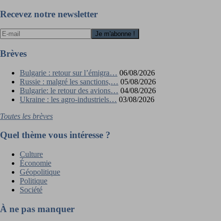
de
l’article
Recevez notre newsletter
Brèves
Bulgarie : retour sur l’émigra…
06/08/2026
Russie : malgré les sanctions,…
05/08/2026
Bulgarie: le retour des avions…
04/08/2026
Ukraine : les agro-industriels…
03/08/2026
Toutes les brèves
Quel thème vous intéresse ?
Culture
Économie
Géopolitique
Politique
Société
À ne pas manquer