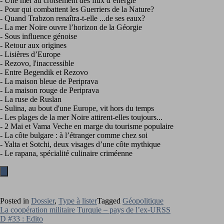
- Une mer au croisement des flux d’énergie
- Pour qui combattent les Guerriers de la Nature?
- Quand Trabzon renaîtra-t-elle ...de ses eaux?
- La mer Noire ouvre l’horizon de la Géorgie
- Sous influence génoise
- Retour aux origines
- Lisières d’Europe
- Rezovo, l'inaccessible
- Entre Begendik et Rezovo
- La maison bleue de Periprava
- La maison rouge de Periprava
- La ruse de Ruslan
- Sulina, au bout d'une Europe, vit hors du temps
- Les plages de la mer Noire attirent-elles toujours...
- 2 Mai et Vama Veche en marge du tourisme populaire
- La côte bulgare : à l’étranger comme chez soi
- Yalta et Sotchi, deux visages d’une côte mythique
- Le rapana, spécialité culinaire criméenne
Posted in
Dossier
,
Type à lister
Tagged
Géopolitique
Navigation
La coopération militaire Turquie – pays de l’ex-URSS
D #33 : Edito