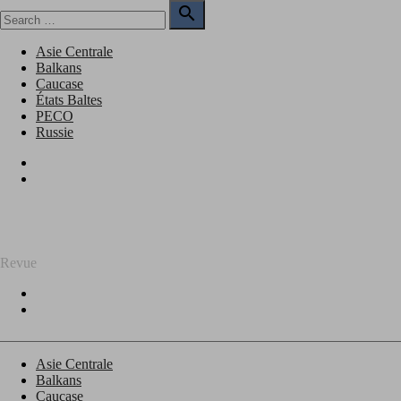
Skip
Search

to
for:
Search
content
Asie Centrale
Balkans
Caucase
États Baltes
PECO
Russie
Facebook
Twitter
REGARD SUR L'EST
Revue
Facebook
Twitter
Asie Centrale
Balkans
Caucase