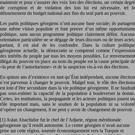
maintenir et pour s’assurer des voix lors des élections, un certain degré
de corruption et de violation des lois lui est nécessaire, tel le
détournement du budget national aux fins du seul parti au pouvoir.
Les partis politiques géorgiens n’ont aucune base sociale; ils partagent
une même vision populiste et font preuve d’un même opportunisme
politique, sans aucun programme politique clairement défini. Aucune
orientation particulière ne se dégage de leurs discours ou de leurs actes:
partant, il est aisé de les confondre. Dans la culture politique
géorgienne actuelle, la démocratie se comprend comme l’expression
des intérêts du peuple par tous les moyens possibles. Le renversement
illégal du pouvoir en place au nom du peuple est la cause principale de
«la peur de l’autoritarisme» et de la suspicion vis-à-vis des élections.
En quinze ans d’existence en tant qu’État indépendant, aucune élection
n’est parvenue à changer le pouvoir. Malgré tout, le rôle des élections
est loin d’être secondaire dans la vie politique géorgienne. Il ne faudrait
pas sous-estimer la capacité de la population à bouleverser la donne.
Certes, les institutions, la propagande et les acteurs politiques jouent un
rôle important mais, sans le soutien de la population ni sa volonté
d’opérer un changement, il ne peut y avoir de changement de pouvoir.
[1] Aslan Abachidze fut le chef de l’Adjarie, région méridionale
géorgienne qu’il rendit autonome. Le centre géorgien n’avait aucune
prise sur cette région, tournée économiquement vers la Turquie et