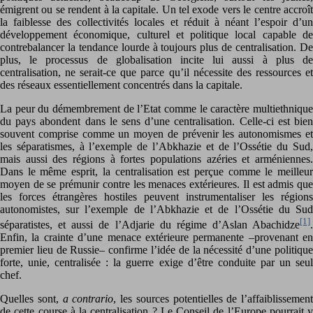
émigrent ou se rendent à la capitale. Un tel exode vers le centre accroît
la faiblesse des collectivités locales et réduit à néant l’espoir d’un
développement économique, culturel et politique local capable de
contrebalancer la tendance lourde à toujours plus de centralisation. De
plus, le processus de globalisation incite lui aussi à plus de
centralisation, ne serait-ce que parce qu’il nécessite des ressources et
des réseaux essentiellement concentrés dans la capitale.
La peur du démembrement de l’Etat comme le caractère multiethnique
du pays abondent dans le sens d’une centralisation. Celle-ci est bien
souvent comprise comme un moyen de prévenir les autonomismes et
les séparatismes, à l’exemple de l’Abkhazie et de l’Ossétie du Sud,
mais aussi des régions à fortes populations azéries et arméniennes.
Dans le même esprit, la centralisation est perçue comme le meilleur
moyen de se prémunir contre les menaces extérieures. Il est admis que
les forces étrangères hostiles peuvent instrumentaliser les régions
autonomistes, sur l’exemple de l’Abkhazie et de l’Ossétie du Sud
[1]
séparatistes, et aussi de l’Adjarie du régime d’Aslan Abachidze
.
Enfin, la crainte d’une menace extérieure permanente –provenant en
premier lieu de Russie– confirme l’idée de la nécessité d’une politique
forte, unie, centralisée : la guerre exige d’être conduite par un seul
chef.
Quelles sont,
a contrario
, les sources potentielles de l’affaiblissement
de cette course à la centralisation ? Le Conseil de l’Europe pourrait y