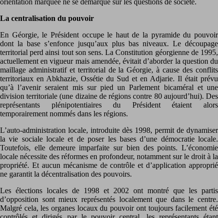
orientation marquée ne se démarque sur les questions de société.
La centralisation du pouvoir
En Géorgie, le Président occupe le haut de la pyramide du pouvoir
dont la base s’enfonce jusqu’aux plus bas niveaux. Le découpage
territorial perd ainsi tout son sens. La Constitution géorgienne de 1995,
actuellement en vigueur mais amendée, évitait d’aborder la question du
maillage administratif et territorial de la Géorgie, à cause des conflits
territoriaux en Abkhazie, Ossétie du Sud et en Adjarie. Il était prévu
qu’à l’avenir seraient mis sur pied un Parlement bicaméral et une
division territoriale (une dizaine de régions contre 80 aujourd’hui). Des
représentants plénipotentiaires du Président étaient alors
temporairement nommés dans les régions.
L’auto-administration locale, introduite dès 1998, permit de dynamiser
la vie sociale locale et de poser les bases d’une démocratie locale.
Toutefois, elle demeure imparfaite sur bien des points. L’économie
locale nécessite des réformes en profondeur, notamment sur le droit à la
propriété. Et aucun mécanisme de contrôle et d’application approprié
ne garantit la décentralisation des pouvoirs.
Les élections locales de 1998 et 2002 ont montré que les partis
d’opposition sont mieux représentés localement que dans le centre.
Malgré cela, les organes locaux du pouvoir ont toujours facilement été
contrôlés et dirigés par le pouvoir central, les représentants étant