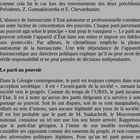
comme cela fut le cas lors des renversements des deux précédents
Présidents, Z. Gamsakhourdia et E. Chevardnadze.
L’absence de bureaucratie d’Etat autonome et professionnelle constitue
un autre facteur de concentration des pouvoirs. Chaque parti parvenant
au pouvoir agit selon le principe « tout pour le vainqueur ». Le parti au
pouvoir refonde l’appareil d’État dans son entier et impose ses fidèles
aux postes-clés. Par ailleurs, le clientélisme empêche la pleine
autonomie de la bureaucratie. Une telle dépendance de l’appareil
bureaucratique aux directives politiques explique qu’il ne peut avoir de
réelle responsabilité et ne peut prendre de décisions indépendantes.
Le parti au pouvoir
Dans la Géorgie contemporaine, le parti est toujours compris dans son
acception soviétique : il est « l’avant-garde de la société », menant la
société vers le progrès. Comme du temps de l’URSS, le parti incarne
l’Etat. Il est à noter qu’aucun des partis dirigeants n’a survécu à son
passage au pouvoir. Soit ils ont disparu, soit ils se sont marginalisés,
dilués au sein d’unions, sans aucune légitimité aux yeux de la société.
Il est fort probable que le parti de M. Saakachvili, le Mouvement
national, connaisse un tel sort une fois son heure arrivée. Rappelons
que le parti-Etat géorgien, à l’instar de son modèle soviétique,
considère ses opposants comme des ennemis du peuple, et non comme
des adversaires politiques légitimes. Pour qu’un tel parti puisse se