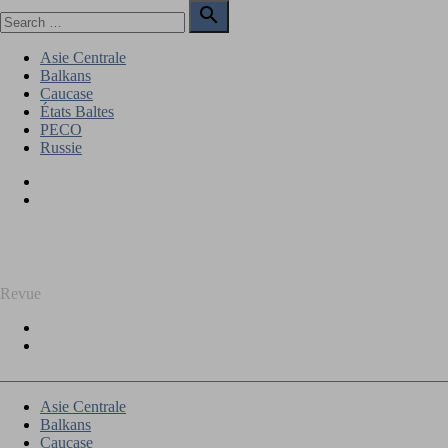
Skip
Search

to
for:
Search
content
Asie Centrale
Balkans
Caucase
États Baltes
PECO
Russie
Facebook
Twitter
REGARD SUR L'EST
Revue
Facebook
Twitter
Asie Centrale
Balkans
Caucase