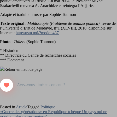
politiquement vers la Russie. En mai 2004, le Président Mikhéil
Saakachvili renversa A. Anachidze et réintégra l’Adjarie.
Adapté et traduit du russe par Sophie Tournon
Texte original
:
Moldoscopie (Probleme de analiza politica)
, revue de
l’Université d’Etat de Moldavie, n°1 (XLVIII), 2010, disponible sur
Internet :
http://usm.md/?mode=437
Photo
:
Tbilissi
(Sophie Tournon)
* Historien
** Directrice du Centre de recherches sociales
*** Doctorant
Retour en haut de page
Posted in
Article
Tagged
Politique
Navigation
«Guerre des générations» en République tchèque Un pays qui ne
voudrait plus de ses seniors?