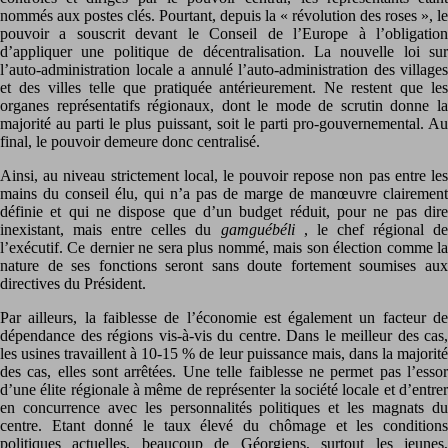
nommés aux postes clés. Pourtant, depuis la « révolution des roses », le
pouvoir a souscrit devant le Conseil de l’Europe à l’obligation
d’appliquer une politique de décentralisation. La nouvelle loi sur
l’auto-administration locale a annulé l’auto-administration des villages
et des villes telle que pratiquée antérieurement. Ne restent que les
organes représentatifs régionaux, dont le mode de scrutin donne la
majorité au parti le plus puissant, soit le parti pro-gouvernemental. Au
final, le pouvoir demeure donc centralisé.
Ainsi, au niveau strictement local, le pouvoir repose non pas entre les
mains du conseil élu, qui n’a pas de marge de manœuvre clairement
définie et qui ne dispose que d’un budget réduit, pour ne pas dire
inexistant, mais entre celles du
gamguébéli
, le chef régional d
l’exécutif. Ce dernier ne sera plus nommé, mais son élection comme la
nature de ses fonctions seront sans doute fortement soumises aux
directives du Président.
Par ailleurs, la faiblesse de l’économie est également un facteur de
dépendance des régions vis-à-vis du centre. Dans le meilleur des cas,
les usines travaillent à 10-15 % de leur puissance mais, dans la majorité
des cas, elles sont arrêtées. Une telle faiblesse ne permet pas l’essor
d’une élite régionale à même de représenter la société locale et d’entrer
en concurrence avec les personnalités politiques et les magnats du
centre. Etant donné le taux élevé du chômage et les conditions
politiques actuelles, beaucoup de Géorgiens, surtout les jeunes,