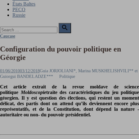
États Baltes
PECO
Russie
Search

for:
Search
Caucase
Configuration du pouvoir politique en
Géorgie
Posted
Author
01/06/2010
03/12/2018
Guia JORJOLIANI*, Marina MUSKHELISHVILI** et
on
Guiorgui BANDELADZE***
Politique
Cet article extrait de la revue moldave de science
politique
Moldoscopie
traite des caractéristiques du jeu politique
géorgien. Il y est question des élections, qui restent un moment
délicat, des partis dont on attend qu’ils deviennent encore plus
représentatifs, et de la Constitution, dont dépend la nature -
autoritaire ou non- du pouvoir présidentiel.