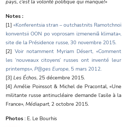
pays, c’est la volonté politique qui manque!
»
Notes :
[1]
«Konferentsia stran – outchastnits Ramotchnoï
konventsii OON po voprosam izmeneniâ klimata»,
site de la Présidence russe, 30 novembre 2015.
[2]
Voir notamment Myriam Désert, «Comment
les ‘nouveaux citoyens’ russes ont inventé leur
printemps»,
P@ges Europe
, 5 mars 2012.
[3]
Les Échos
, 25 décembre 2015.
[4] Amélie Poinssot & Michel de Pracontal, «Une
militante russe antinucléaire demande l’asile à la
France»,
Médiapart
, 2 octobre 2015.
Photos
: E. Le Bourhis