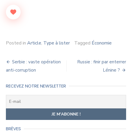
Posted in
Article
,
Type à lister
Tagged
Économie
Navigation
Serbie : vaste opération
Russie : finir par enterrer
de
anti-corruption
Lénine ?
l’article
RECEVEZ NOTRE NEWSLETTER
BRÈVES