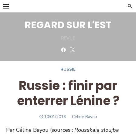
Skip
to
content
REGARD SUR L'EST
REVUE
Facebook
Twitter
RUSSIE
Russie : finir par
enterrer Lénine ?
POSTED
Author
10/01/2016
Céline Bayou
ON
Par Céline Bayou (sources :
Rousskaia sloujba