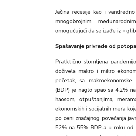
Jačina recesije kao i vandredno 
mnogobrojnim međunarodnim 
omogućujući da se izađe iz « glib
Spašavanje privrede od potop
Pratktično slomljena pandemijo
doživela makro i mikro ekonom
početak, sa makroekonomske p
(BDP) je naglo spao sa 4,2% n
haosom, otpuštanjima, merama 
ekonomskih i socijalnih mera koje 
po ceni značajnog povećanja ja
52% na 55% BDP-a u roku od ne