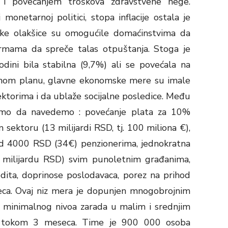
 i povećanjem troškova zdravstvene nege.
 monetarnoj politici, stopa inflacije ostala je
ske olakšice su omogućile domaćinstvima da
rmama da spreče talas otpuštanja. Stoga je
dini bila stabilna (9,7%) ali se povećala na
alnom planu, glavne ekonomske mere su imale
ktorima i da ublaže socijalne posledice. Među
emo da navedemo : povećanje plata za 10%
sektoru (13 milijardi RSD, tj. 100 miliona €),
od 4000 RSD (34€) penzionerima, jednokratna
 milijardu RSD) svim punoletnim građanima,
dita, doprinose poslodavaca, porez na prihod
eca. Ovaj niz mera je dopunjen mnogobrojnim
a minimalnog nivoa zarada u malim i srednjim
a tokom 3 meseca. Time je 900 000 osoba