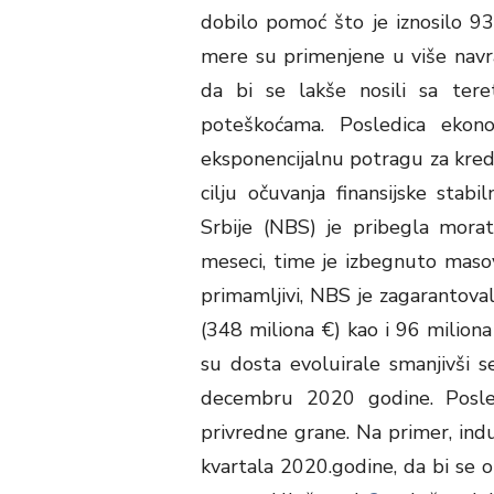
dobilo pomoć što je iznosilo 93
mere su primenjene u više nav
da bi se lakše nosili sa ter
poteškoćama. Posledica ekon
eksponencijalnu potragu za kredi
cilju očuvanja finansijske stabi
Srbije (NBS) je pribegla morat
meseci, time je izbegnuto masovn
primamljivi, NBS je zagarantoval
(348 miliona €) kao i 96 milion
su dosta evoluirale smanjivši
decembru 2020 godine. Posle
privredne grane. Na primer, indu
kvartala 2020.godine, da bi se op