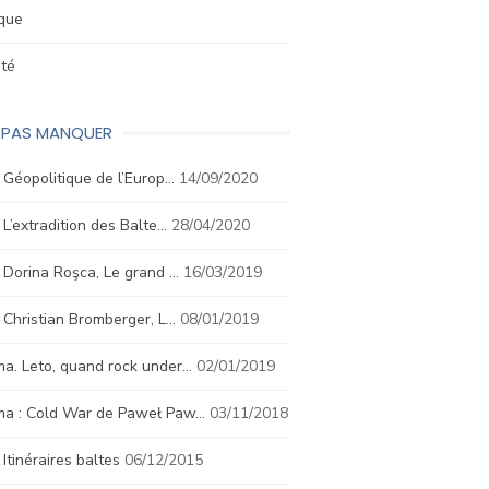
ique
été
E PAS MANQUER
. Géopolitique de l’Europ…
14/09/2020
. L’extradition des Balte…
28/04/2020
. Dorina Roşca, Le grand …
16/03/2019
. Christian Bromberger, L…
08/01/2019
a. Leto, quand rock under…
02/01/2019
ma : Cold War de Paweł Paw…
03/11/2018
. Itinéraires baltes
06/12/2015