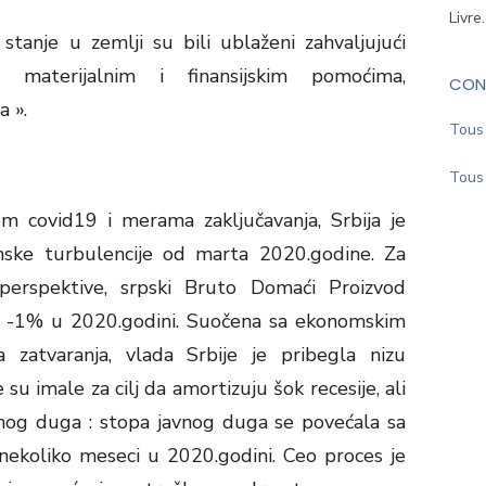
Livre
stanje u zemlji su bili ublaženi zahvaljujući
materijalnim i finansijskim pomoćima,
CON
a ».
Tous 
a
Tous 
m covid19 i merama zaključavanja, Srbija je
ske turbulencije od marta 2020.godine. Za
erspektive, srpski Bruto Domaći Proizvod
a -1% u 2020.godini. Suočena sa ekonomskim
zatvaranja, vlada Srbije je pribegla nizu
su imale za cilj da amortizuju šok recesije, ali
vnog duga : stopa javnog duga se povećala sa
koliko meseci u 2020.godini. Ceo proces je