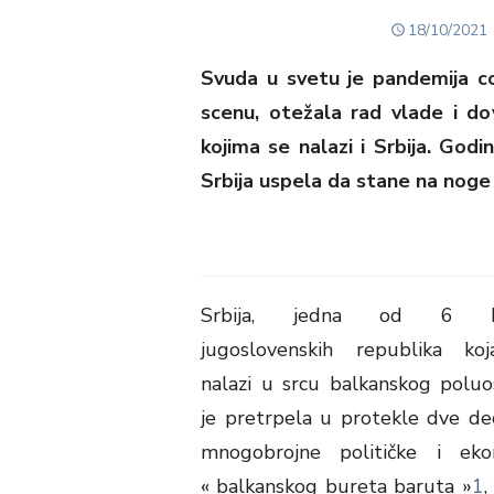
POSTED
18/10/2021
ON
Svuda u svetu je pandemija c
scenu, otežala rad vlade i do
kojima se nalazi i Srbija. God
Srbija uspela da stane na noge
Srbija, jedna od 6 bi
jugoslovenskih republika ko
nalazi u srcu balkanskog poluo
je pretrpela u protekle dve de
mnogobrojne političke i eko
« balkanskog bureta baruta »
1
,