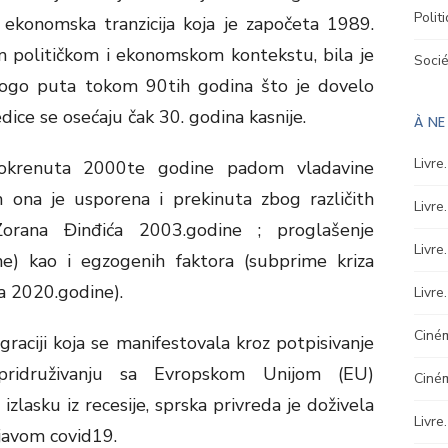
Polit
ekonomska tranzicija koja je započeta 1989.
 političkom i ekonomskom kontekstu, bila je
Soci
ogo puta tokom 90tih godina što je dovelo
ice se osećaju čak 30. godina kasnije.
À N
Livre
 pokrenuta 2000te godine padom vladavine
 ona je usporena i prekinuta zbog različith
Livre
Zorana Đinđića 2003.godine ; proglašenje
Livre
ne) kao i egzogenih faktora (subprime kriza
a 2020.godine).
Livre
Ciném
graciji koja se manifestovala kroz potpisivanje
 pridruživanju sa Evropskom Unijom (EU)
Ciné
zlasku iz recesije, sprska privreda je doživela
Livre
javom covid19.