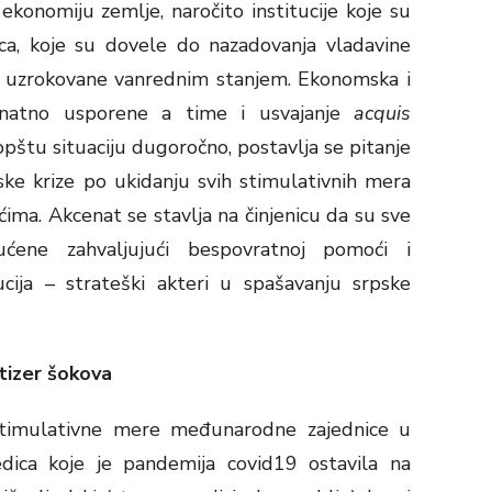
konomiju zemlje, naročito institucije koje su
vca, koje su dovele do nazadovanja vladavine
a uzrokovane vanrednim stanjem. Ekonomska i
u znatno usporene a time i usvajanje
acquis
opštu situaciju dugoročno, postavlja se pitanje
ke krize po ukidanju svih stimulativnih mera
ima. Akcenat se stavlja na činjenicu da su sve
ene zahvaljujući bespovratnoj pomoći i
cija – strateški akteri u spašavanju srpske
izer šokova
stimulativne mere međunarodne zajednice u
edica koje je pandemija covid19 ostavila na