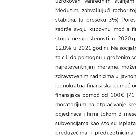
uzrokovan vanrednim stanjem
Međutim, zahvaljujući razboritoj
stabilna. (u proseku 3%) Pore
zadrže svoju kupovnu moć a fi
stopa nezaposlenosti u 2020.go
12,8% u 2021.godini. Na socij
za cilj da pomognu ugroženim se
najrelevantnijim merama, mož
zdravstvenim radnicima u javnom 
jednokratna finansijska pomoć 
finansijska pomoć od 100€ (71
moratorijum na otplaćivanje kre
pojedinaca i firmi tokom 3 mes
subvencijama kao što su isplat
preduzećima i preduzetnicim