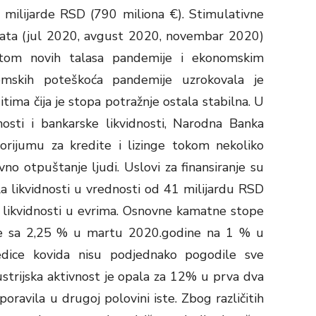
 milijarde RSD (790 miliona €). Stimulativne
rata (jul 2020, avgust 2020, novembar 2020)
etom novih talasa pandemije i ekonomskim
omskih poteškoća pandemije uzrokovala je
tima čija je stopa potražnje ostala stabilna. U
lnosti i bankarske likvidnosti, Narodna Banka
orijumu za kredite i lizinge tokom nekoliko
o otpuštanje ljudi. Uslovi za finansiranje su
a likvidnosti u vrednosti od 41 milijardu RSD
a likvidnosti u evrima. Osnovne kamatne stope
 se sa 2,25 % u martu 2020.godine na 1 % u
dice kovida nisu podjednako pogodile sve
strijska aktivnost je opala za 12% u prva dva
oravila u drugoj polovini iste. Zbog različitih