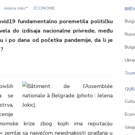
Author
Jelena Jokic*
ÉCONOMIE
BRÈV
ovid19 fundamentalno poremetila političku
Bulga
vela do izdisaja nacionalne privrede, među
Russi
inu i po dana od početka pandemije, da li je
Bulga
 ?
Ukrai
Toute
vših
QUEL
ja se
Cultu
strva,
cenije
Écon
nomske krize zbog kojih ima reputaciju
Géopo
 « zemlje sa najvećom nejednakosti građana u