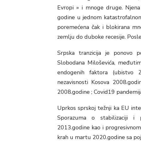
Evropi » i mnoge druge. Njena 
godine u jednom katastrofalnom
poremećena čak i blokirana mn
zemlju do duboke recesije. Posled
Srpska tranzicija je ponovo
Slobodana Miloševića, međutim
endogenih faktora (ubistvo 
nezavisnosti Kosova 2008.godi
2008.godine ; Covid19 pandemij
Uprkos sprskoj težnji ka EU inte
Sporazuma o stabilizaciji i
2013.godine kao i progresivnom i
krah u martu 2020.godine sa po