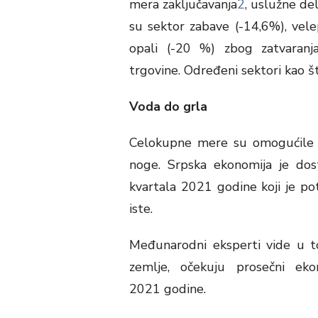
mera zaključavanja
2
, uslužne de
su sektor zabave (-14,6%), vele
opali (-20 %) zbog zatvaranj
trgovine. Određeni sektori kao št
Voda do grla
Celokupne mere su omogućile Sr
noge. Srpska ekonomija je do
kvartala 2021 godine koji je 
iste.
Međunarodni eksperti vide u t
zemlje, očekuju prosečni e
2021 godine.