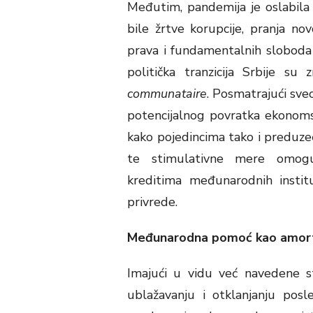
Međutim, pandemija je oslabila e
bile žrtve korupcije, pranja no
prava i fundamentalnih slobod
politička tranzicija Srbije s
communataire
. Posmatrajući sve
potencijalnog povratka ekonoms
kako pojedincima tako i preduzeć
te stimulativne mere omoguć
kreditima međunarodnih institu
privrede.
Međunarodna pomoć kao amort
Imajući u vidu već navedene 
ublažavanju i otklanjanju posl