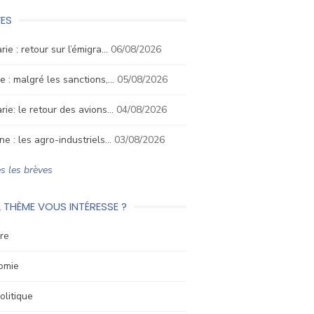
ES
rie : retour sur l’émigra…
06/08/2026
e : malgré les sanctions,…
05/08/2026
rie: le retour des avions…
04/08/2026
ne : les agro-industriels…
03/08/2026
s les brèves
 THÈME VOUS INTÉRESSE ?
re
omie
litique