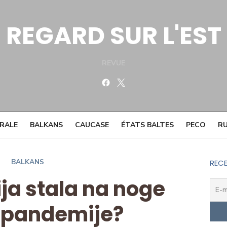
REGARD SUR L'EST
REVUE
Facebook
Twitter
TRALE
BALKANS
CAUCASE
ÉTATS BALTES
PECO
RU
BALKANS
RECE
bija stala na noge
 pandemije?