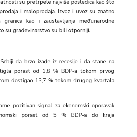
latnosti su pretrpele najviše posledica kao što
prodaja i maloprodaja. Izvoz i uvoz su znatno
a granica kao i zaustavljanja međunarodne
o su građevinarstvo su bili otporniji.
biji da brzo izađe iz recesije i da stane na
stigla porast od 1,8 % BDP-a tokom prvog
potom dostigao 13,7 % tokom drugog kvartala
ome pozitivan signal za ekonomski oporavak
konomski porast od 5 % BDP-a do kraja