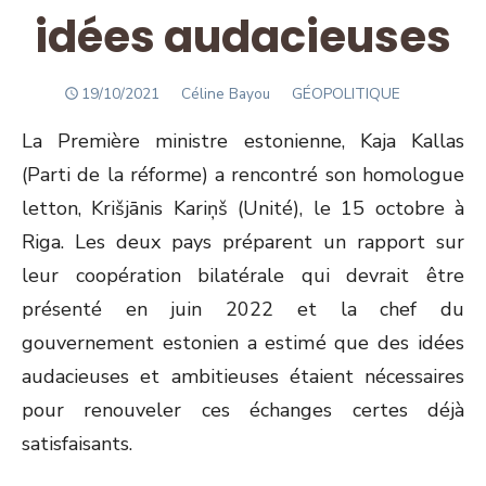
idées audacieuses
POSTED
Author
19/10/2021
Céline Bayou
GÉOPOLITIQUE
ON
La Première ministre estonienne, Kaja Kallas
(Parti de la réforme) a rencontré son homologue
letton, Krišjānis Kariņš (Unité), le 15 octobre à
Riga. Les deux pays préparent un rapport sur
leur coopération bilatérale qui devrait être
présenté en juin 2022 et la chef du
gouvernement estonien a estimé que des idées
audacieuses et ambitieuses étaient nécessaires
pour renouveler ces échanges certes déjà
satisfaisants.