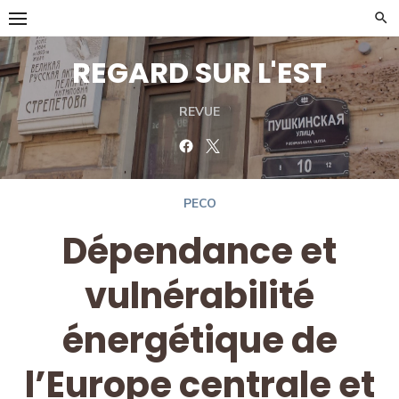
Skip
to
content
REGARD SUR L'EST
REVUE
Facebook
Twitter
PECO
Dépendance et
vulnérabilité
énergétique de
l’Europe centrale et