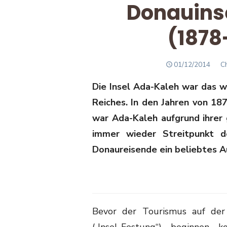
Donauins
(1878-
POSTED
Au
01/12/2014
C
ON
Die Insel Ada-Kaleh war das w
Reiches. In den Jahren von 18
war Ada-Kaleh aufgrund ihrer
immer wieder Streitpunkt de
Donaureisende ein beliebtes Au
Bevor der Tourismus auf der
(„Insel-Festung“) beginnen 