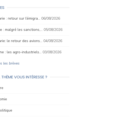
ES
rie : retour sur l’émigra…
06/08/2026
e : malgré les sanctions,…
05/08/2026
rie: le retour des avions…
04/08/2026
ne : les agro-industriels…
03/08/2026
s les brèves
 THÈME VOUS INTÉRESSE ?
re
omie
litique