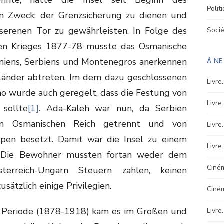
Polit
en Zweck: der Grenzsicherung zu dienen und
serenen Tor zu gewährleisten. In Folge des
Soci
hen Krieges 1877-78 musste das Osmanische
À N
niens, Serbiens und Montenegros anerkennen
 Länder abtreten. Im dem dazu geschlossenen
Livre
no wurde auch geregelt, dass die Festung von
Livre
 sollte
[1]
. Ada-Kaleh war nun, da Serbien
m Osmanischen Reich getrennt und von
Livre
uppen besetzt. Damit war die Insel zu einem
Livre
 Die Bewohner mussten fortan weder dem
Ciném
erreich-Ungarn Steuern zahlen, keinen
sätzlich einige Privilegien.
Ciné
en Periode (1878-1918) kam es im Großen und
Livre