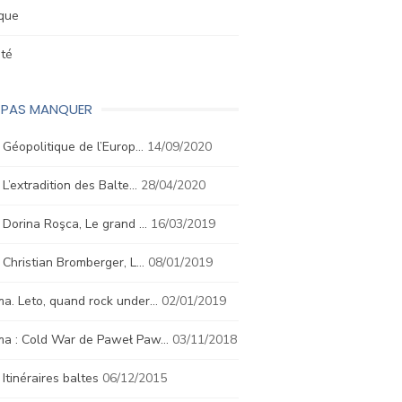
ique
été
E PAS MANQUER
. Géopolitique de l’Europ…
14/09/2020
. L’extradition des Balte…
28/04/2020
. Dorina Roşca, Le grand …
16/03/2019
. Christian Bromberger, L…
08/01/2019
a. Leto, quand rock under…
02/01/2019
ma : Cold War de Paweł Paw…
03/11/2018
. Itinéraires baltes
06/12/2015