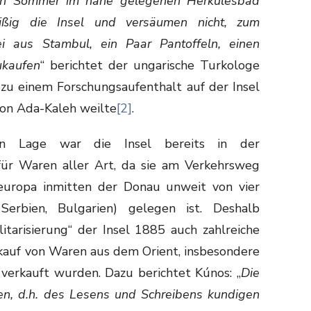
en Sommer im nahe gelegenen Herkulesbad
eißig die Insel und versäumen nicht, zum
i aus Stambul, ein Paar Pantoffeln, einen
ukaufen
“ berichtet der ungarische Turkologe
 zu einem Forschungsaufenthalt auf der Insel
on Ada-Kaleh weilte
[2]
.
en Lage war die Insel bereits in der
ür Waren aller Art, da sie am Verkehrsweg
uropa inmitten der Donau unweit von vier
Serbien, Bulgarien) gelegen ist. Deshalb
itarisierung“ der Insel 1885 auch zahlreiche
uf von Waren aus dem Orient, insbesondere
 verkauft wurden. Dazu berichtet Kúnos: „
Die
en, d.h. des Lesens und Schreibens kundigen