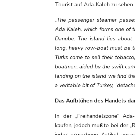
Tourist auf Ada-Kaleh zu sehen
„
The passenger steamer passes
Ada Kaleh, which forms one of th
Danube. The island lies about 
long, heavy row-boat must be ta
Turks come to sell their tobacco
boatmen, aided by the swift curr
landing on the island we find th
a veritable bit of Turkey, “detach
Das Aufblühen des Handels da
In der „Freihandelszone“ Ada
kaufen, jedoch mußte bei der „
jeder erworbene Artikel verz