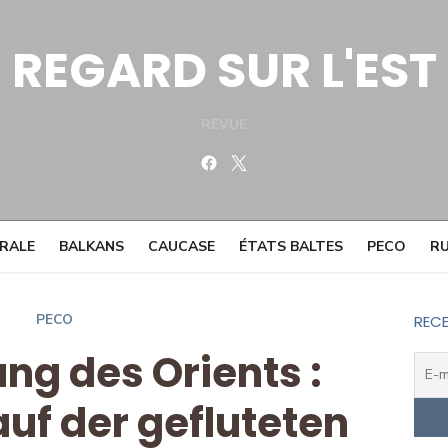
REGARD SUR L'EST
REVUE
Facebook
Twitter
TRALE
BALKANS
CAUCASE
ÉTATS BALTES
PECO
RU
PECO
RECE
ung des Orients :
uf der gefluteten