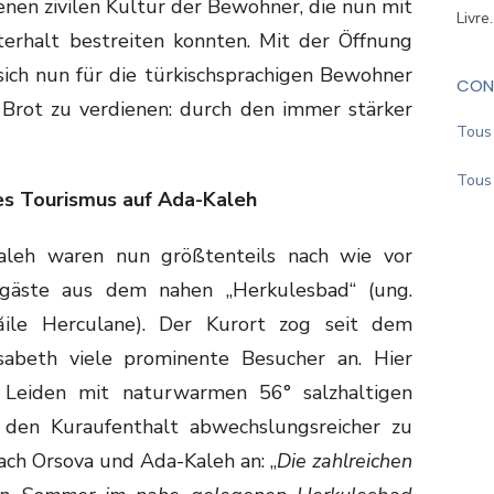
nen zivilen Kultur der Bewohner, die nun mit
Livre
terhalt bestreiten konnten. Mit der Öffnung
 sich nun für die türkischsprachigen Bewohner
CON
Brot zu verdienen: durch den immer stärker
Tous 
Tous 
es Tourismus auf Ada-Kaleh
aleh waren nun größtenteils nach wie vor
rgäste aus dem nahen „Herkulesbad“ (ung.
ăile Herculane). Der Kurort zog seit dem
isabeth viele prominente Besucher an. Hier
n Leiden mit naturwarmen 56° salzhaltigen
 den Kuraufenthalt abwechslungsreicher zu
nach Orsova und Ada-Kaleh an: „
Die zahlreichen