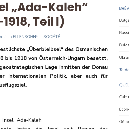
el „Ada-Kaleh“
BRÈV
1918, Teil I)
Bulga
Russi
thor
hristian ELLENSOHN*
SOCIÉTÉ
Bulga
estlichste „Überbleibsel“ des Osmanischen
78 bis 1918 von Österreich-Ungarn besetzt,
Ukrai
 geostrategischen Lage inmitten der Donau
Toute
r internationalen Politik, aber auch für
sflugsziel.
QUEL
Cultu
Écon
 Insel Ada-Kaleh
Géopo
konnte, hatte die Insel seit Beginn des