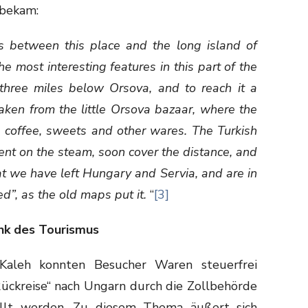
 bekam:
 between this place and the long island of
e most interesting features in this part of the
three miles below Orsova, and to reach it a
ken from the little Orsova bazaar, where the
, coffee, sweets and other wares. The Turkish
ent on the steam, soon cover the distance, and
at we have left Hungary and Servia, and are in
ed”, as the old maps put it.
“
[3]
nk des Tourismus
-Kaleh konnten Besucher Waren steuerfrei
Rückreise“ nach Ungarn durch die Zollbehörde
ollt werden. Zu diesem Thema äußert sich