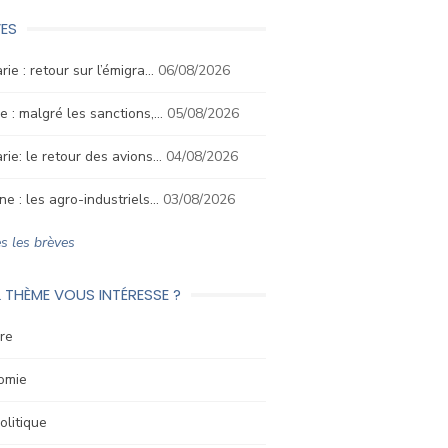
ES
rie : retour sur l’émigra…
06/08/2026
e : malgré les sanctions,…
05/08/2026
rie: le retour des avions…
04/08/2026
ne : les agro-industriels…
03/08/2026
s les brèves
 THÈME VOUS INTÉRESSE ?
re
omie
litique