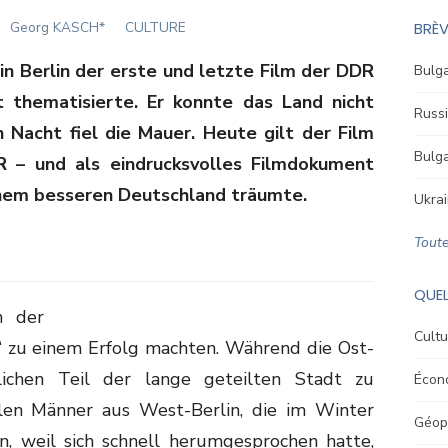
Author
Georg KASCH*
CULTURE
BRÈV
n Berlin der erste und letzte Film der DDR
Bulga
 thematisierte. Er konnte das Land nicht
Russi
 Nacht fiel die Mauer. Heute gilt der Film
Bulga
R – und als eindrucksvolles Filmdokument
einem besseren Deutschland träumte.
Ukrai
Toute
QUEL
n der
Cultu
“ zu einem Erfolg machten. Während die Ost-
lichen Teil der lange geteilten Stadt zu
Écon
len Männer aus West-Berlin, die im Winter
Géopo
n, weil sich schnell herumgesprochen hatte,