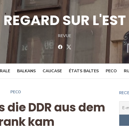
REGARD SUR L'EST
REVUE
Facebook
Twitter
TRALE
BALKANS
CAUCASE
ÉTATS BALTES
PECO
RU
PECO
RECE
ls die DDR aus dem
rank kam