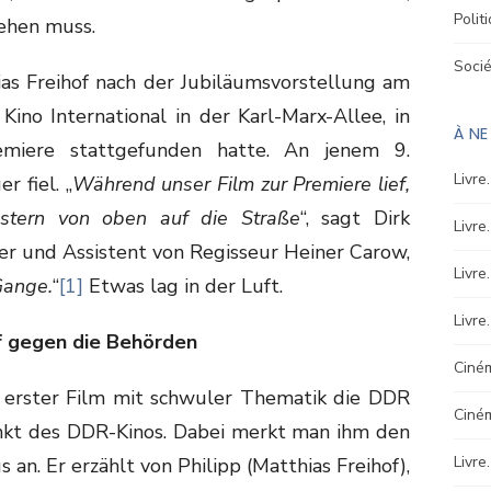
Polit
sehen muss.
Soci
ias Freihof nach der Jubiläumsvorstellung am
ino International in der Karl-Marx-Allee, in
À N
miere stattgefunden hatte. An jenem 9.
Livre
 fiel. „
Während unser Film zur Premiere lief,
stern von oben auf die Straße
“, sagt Dirk
Livre
r und Assistent von Regisseur Heiner Carow,
Livre
Gange.
“
[1]
Etwas lag in der Luft.
Livre
f gegen die Behörden
Ciném
s erster Film mit schwuler Thematik die DDR
Ciné
unkt des DDR-Kinos. Dabei merkt man ihm den
Livre
n. Er erzählt von Philipp (Matthias Freihof),