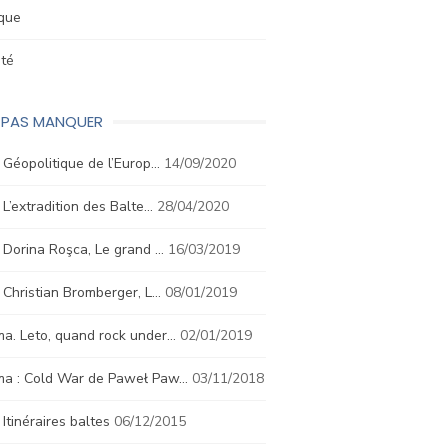
ique
été
E PAS MANQUER
. Géopolitique de l’Europ…
14/09/2020
. L’extradition des Balte…
28/04/2020
. Dorina Roşca, Le grand …
16/03/2019
. Christian Bromberger, L…
08/01/2019
a. Leto, quand rock under…
02/01/2019
ma : Cold War de Paweł Paw…
03/11/2018
. Itinéraires baltes
06/12/2015