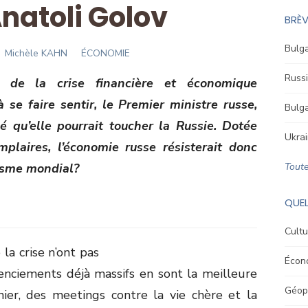
natoli Golov
BRÈV
Bulga
Author
Michèle KAHN
ÉCONOMIE
Russi
s de la crise financière et économique
se faire sentir, le Premier ministre russe,
Bulga
é qu’elle pourrait toucher la Russie. Dotée
Ukrai
plaires, l’économie russe résisterait donc
ysme mondial?
Toute
QUEL
Cultu
la crise n’ont pas
Écon
icenciements déjà massifs en sont la meilleure
Géopo
ier, des meetings contre la vie chère et la