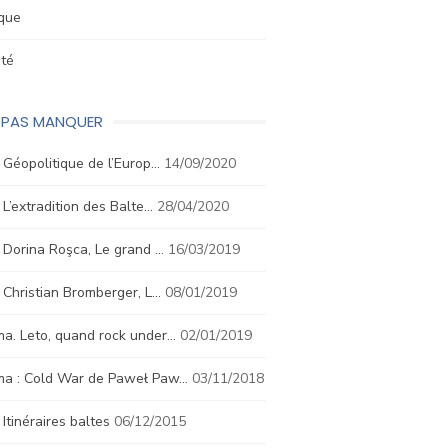
ique
été
E PAS MANQUER
. Géopolitique de l’Europ…
14/09/2020
. L’extradition des Balte…
28/04/2020
. Dorina Roşca, Le grand …
16/03/2019
. Christian Bromberger, L…
08/01/2019
a. Leto, quand rock under…
02/01/2019
ma : Cold War de Paweł Paw…
03/11/2018
. Itinéraires baltes
06/12/2015