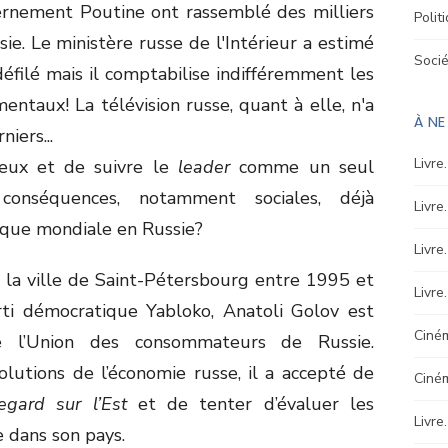
rnement Poutine ont rassemblé des milliers
Polit
e. Le ministère russe de l'Intérieur a estimé
Soci
filé mais il comptabilise indifféremment les
ntaux! La télévision russe, quant à elle, n'a
À N
iers...
Livre
 yeux et de suivre le
leader
comme un seul
onséquences, notamment sociales, déjà
Livre
ique mondiale en Russie?
Livre
la ville de Saint-Pétersbourg entre 1995 et
Livre
rti démocratique Yabloko, Anatoli Golov est
Ciném
e l’Union des consommateurs de Russie.
olutions de l’économie russe, il a accepté de
Ciné
egard sur l’Est
et de tenter d’évaluer les
Livre
e dans son pays.