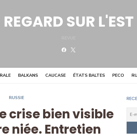
REGARD SUR L'EST
REVUE
Facebook
Twitter
TRALE
BALKANS
CAUCASE
ÉTATS BALTES
PECO
RU
RUSSIE
RECE
e crise bien visible
e niée. Entretien