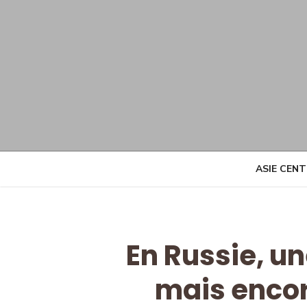
Skip
to
content
ASIE CEN
En Russie, un
mais encor