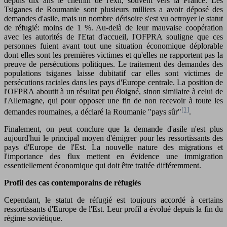
depuis dix ans le chemin de l'exil, souvent vers la France. Les
Tsiganes de Roumanie sont plusieurs milliers a avoir déposé des
demandes d'asile, mais un nombre dérisoire s'est vu octroyer le statut
de réfugié: moins de 1 %. Au-delà de leur mauvaise coopération
avec les autorités de l'Etat d'accueil, l'OFPRA souligne que ces
personnes fuient avant tout une situation économique déplorable
dont elles sont les premières victimes et qu'elles ne rapportent pas la
preuve de persécutions politiques. Le traitement des demandes des
populations tsiganes laisse dubitatif car elles sont victimes de
persécutions raciales dans les pays d'Europe centrale. La position de
l'OFPRA aboutit à un résultat peu éloigné, sinon similaire à celui de
l'Allemagne, qui pour opposer une fin de non recevoir à toute les
[1]
demandes roumaines, a déclaré la Roumanie "pays sûr"
.
Finalement, on peut conclure que la demande d'asile n'est plus
aujourd'hui le principal moyen d'émigrer pour les ressortissants des
pays d'Europe de l'Est. La nouvelle nature des migrations et
l'importance des flux mettent en évidence une immigration
essentiellement économique qui doit être traitée différemment.
Profil des cas contemporains de réfugiés
Cependant, le statut de réfugié est toujours accordé à certains
ressortissants d'Europe de l'Est. Leur profil a évolué depuis la fin du
régime soviétique.