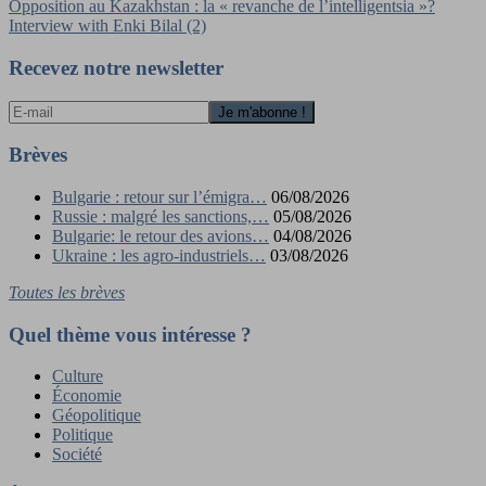
Navigation
Opposition au Kazakhstan : la « revanche de l’intelligentsia »?
Interview with Enki Bilal (2)
de
l’article
Recevez notre newsletter
Brèves
Bulgarie : retour sur l’émigra…
06/08/2026
Russie : malgré les sanctions,…
05/08/2026
Bulgarie: le retour des avions…
04/08/2026
Ukraine : les agro-industriels…
03/08/2026
Toutes les brèves
Quel thème vous intéresse ?
Culture
Économie
Géopolitique
Politique
Société