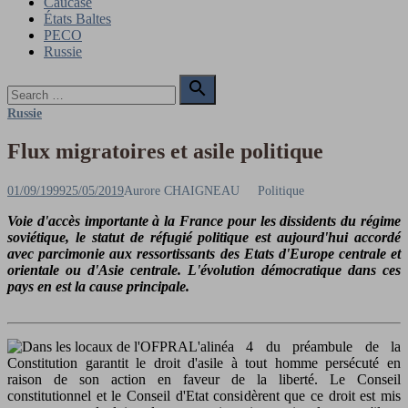
Caucase
États Baltes
PECO
Russie
Search

for:
Search
Russie
Flux migratoires et asile politique
Posted
Author
01/09/1999
25/05/2019
Aurore CHAIGNEAU
Politique
on
Voie d'accès importante à la France pour les dissidents du régime
soviétique, le statut de réfugié politique est aujourd'hui accordé
avec parcimonie aux ressortissants des Etats d'Europe centrale et
orientale ou d'Asie centrale. L'évolution démocratique dans ces
pays en est la cause principale.
L'alinéa 4 du préambule de la
Constitution garantit le droit d'asile à tout homme persécuté en
raison de son action en faveur de la liberté. Le Conseil
constitutionnel et le Conseil d'Etat considèrent que ce droit est mis