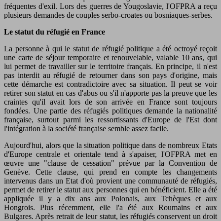
fréquentes d'exil. Lors des guerres de Yougoslavie, l'OFPRA a reçu
plusieurs demandes de couples serbo-croates ou bosniaques-serbes.
Le statut du réfugié en France
La personne à qui le statut de réfugié politique a été octroyé reçoit
une carte de séjour temporaire et renouvelable, valable 10 ans, qui
lui permet de travailler sur le territoire français. En principe, il n'est
pas interdit au réfugié de retourner dans son pays d'origine, mais
cette démarche est contradictoire avec sa situation. Il peut se voir
retirer son statut en cas d'abus ou s'il n'apporte pas la preuve que les
craintes qu'il avait lors de son arrivée en France sont toujours
fondées. Une partie des réfugiés politiques demande la nationalité
française, surtout parmi les ressortissants d'Europe de l'Est dont
l'intégration à la société française semble assez facile.
Aujourd'hui, alors que la situation politique dans de nombreux Etats
d'Europe centrale et orientale tend à s'apaiser, l'OFPRA met en
œuvre une "clause de cessation" prévue par la Convention de
Genève. Cette clause, qui prend en compte les changements
intervenus dans un Etat d'où provient une communauté de réfugiés,
permet de retirer le statut aux personnes qui en bénéficient. Elle a été
appliquée il y a dix ans aux Polonais, aux Tchèques et aux
Hongrois. Plus récemment, elle l'a été aux Roumains et aux
Bulgares. Après retrait de leur statut, les réfugiés conservent un droit