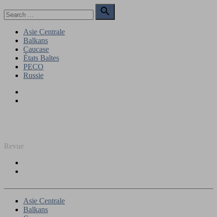
Skip
Search

to
for:
Search
content
Asie Centrale
Balkans
Caucase
États Baltes
PECO
Russie
Facebook
Twitter
REGARD SUR L'EST
Revue
Facebook
Twitter
Asie Centrale
Balkans