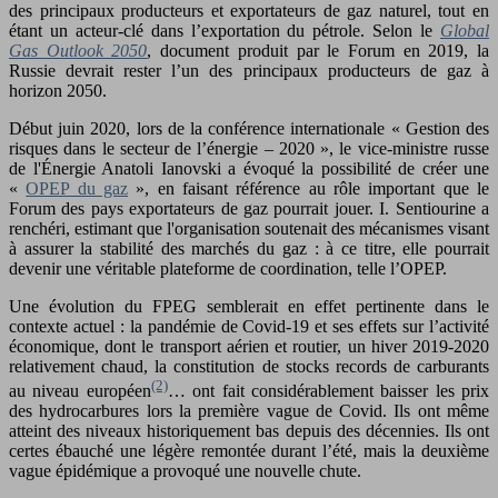
des principaux producteurs et exportateurs de gaz naturel, tout en
étant un acteur-clé dans l’exportation du pétrole. Selon le
Global
Gas Outlook 2050
, document produit par le Forum en 2019, la
Russie devrait rester l’un des principaux producteurs de gaz à
horizon 2050.
Début juin 2020, lors de la conférence internationale « Gestion des
risques dans le secteur de l’énergie – 2020 », le vice-ministre russe
de l'Énergie Anatoli Ianovski a évoqué la possibilité de créer une
«
OPEP du gaz
», en faisant référence au rôle important que le
Forum des pays exportateurs de gaz pourrait jouer. I. Sentiourine a
renchéri, estimant que l'organisation soutenait des mécanismes visant
à assurer la stabilité des marchés du gaz : à ce titre, elle pourrait
devenir une véritable plateforme de coordination, telle l’OPEP.
Une évolution du FPEG semblerait en effet pertinente dans le
contexte actuel : la pandémie de Covid-19 et ses effets sur l’activité
économique, dont le transport aérien et routier, un hiver 2019-2020
relativement chaud, la constitution de stocks records de carburants
(2)
au niveau européen
… ont fait considérablement baisser les prix
des hydrocarbures lors la première vague de Covid. Ils ont même
atteint des niveaux historiquement bas depuis des décennies. Ils ont
certes ébauché une légère remontée durant l’été, mais la deuxième
vague épidémique a provoqué une nouvelle chute.