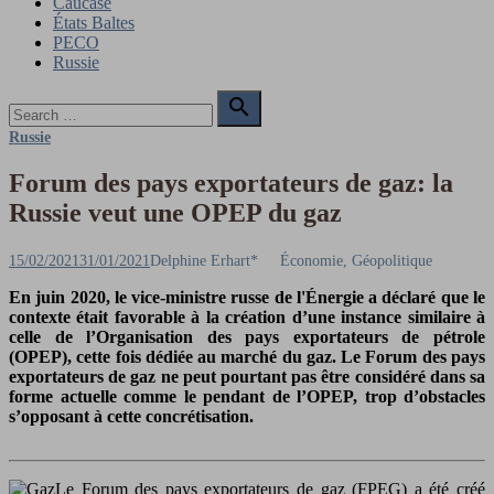
Caucase
États Baltes
PECO
Russie
Search

for:
Search
Russie
Forum des pays exportateurs de gaz: la
Russie veut une OPEP du gaz
Posted
Author
15/02/2021
31/01/2021
Delphine Erhart*
Économie, Géopolitique
on
En juin 2020, le vice-ministre russe de l'Énergie a déclaré que le
contexte était favorable à la création d’une instance similaire à
celle de l’Organisation des pays exportateurs de pétrole
(OPEP), cette fois dédiée au marché du gaz. Le Forum des pays
exportateurs de gaz ne peut pourtant pas être considéré dans sa
forme actuelle comme le pendant de l’OPEP, trop d’obstacles
s’opposant à cette concrétisation.
Le Forum des pays exportateurs de gaz (FPEG) a été créé