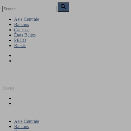
Skip
Search

to
for:
Search
content
Asie Centrale
Balkans
Caucase
États Baltes
PECO
Russie
Facebook
Twitter
REGARD SUR L'EST
Revue
Facebook
Twitter
Asie Centrale
Balkans