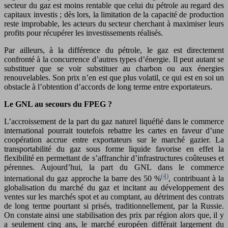
secteur du gaz est moins rentable que celui du pétrole au regard des
capitaux investis ; dès lors, la limitation de la capacité de production
reste improbable, les acteurs du secteur cherchant à maximiser leurs
profits pour récupérer les investissements réalisés.
Par ailleurs, à la différence du pétrole, le gaz est directement
confronté à la concurrence d’autres types d’énergie. Il peut autant se
substituer que se voir substituer au charbon ou aux énergies
renouvelables. Son prix n’en est que plus volatil, ce qui est en soi un
obstacle à l’obtention d’accords de long terme entre exportateurs.
Le GNL au secours du FPEG ?
L’accroissement de la part du gaz naturel liquéfié dans le commerce
international pourrait toutefois rebattre les cartes en faveur d’une
coopération accrue entre exportateurs sur le marché gazier. La
transportabilité du gaz sous forme liquide favorise en effet la
flexibilité en permettant de s’affranchir d’infrastructures coûteuses et
pérennes. Aujourd’hui, la part du GNL dans le commerce
(4)
international du gaz approche la barre des 50 %
, contribuant à la
globalisation du marché du gaz et incitant au développement des
ventes sur les marchés spot et au comptant, au détriment des contrats
de long terme pourtant si prisés, traditionnellement, par la Russie.
On constate ainsi une stabilisation des prix par région alors que, il y
a seulement cinq ans, le marché européen différait largement du