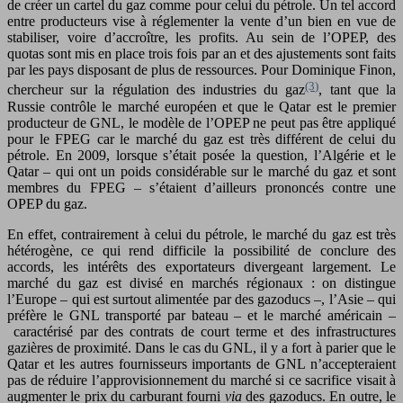
de créer un cartel du gaz comme pour celui du pétrole. Un tel accord
entre producteurs vise à réglementer la vente d’un bien en vue de
stabiliser, voire d’accroître, les profits. Au sein de l’OPEP, des
quotas sont mis en place trois fois par an et des ajustements sont faits
par les pays disposant de plus de ressources. Pour Dominique Finon,
(3)
chercheur sur la régulation des industries du gaz
, tant que la
Russie contrôle le marché européen et que le Qatar est le premier
producteur de GNL, le modèle de l’OPEP ne peut pas être appliqué
pour le FPEG car le marché du gaz est très différent de celui du
pétrole. En 2009, lorsque s’était posée la question, l’Algérie et le
Qatar – qui ont un poids considérable sur le marché du gaz et sont
membres du FPEG – s’étaient d’ailleurs prononcés contre une
OPEP du gaz.
En effet, contrairement à celui du pétrole, le marché du gaz est très
hétérogène, ce qui rend difficile la possibilité de conclure des
accords, les intérêts des exportateurs divergeant largement. Le
marché du gaz est divisé en marchés régionaux : on distingue
l’Europe – qui est surtout alimentée par des gazoducs –, l’Asie – qui
préfère le GNL transporté par bateau – et le marché américain –
caractérisé par des contrats de court terme et des infrastructures
gazières de proximité. Dans le cas du GNL, il y a fort à parier que le
Qatar et les autres fournisseurs importants de GNL n’accepteraient
pas de réduire l’approvisionnement du marché si ce sacrifice visait à
augmenter le prix du carburant fourni
via
des gazoducs. En outre, le