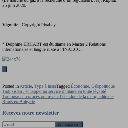
(Le marché du gaz à la recherche d’un régulateur),
Neft Kapital
,
25 juin 2020.
Vignette
: Copyright Pixabay.
* Delphine ERHART est étudiante en Master 2 Relations
internationales et langue russe à l’INALCO.
Posted in
Article
,
Type à lister
Tagged
Économie
,
Géopolitique
Navigation
Tadjikistan : échapper au service militaire en toute légalité
Toulouse : un procès qui révèle l’étendue de la marginalité des
de
Roms en Bulgarie
l’article
Recevez notre newsletter