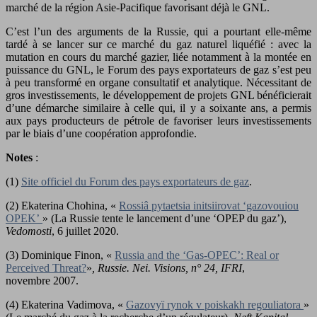
marché de la région Asie-Pacifique favorisant déjà le GNL.
C’est l’un des arguments de la Russie, qui a pourtant elle-même
tardé à se lancer sur ce marché du gaz naturel liquéfié : avec la
mutation en cours du marché gazier, liée notamment à la montée en
puissance du GNL, le Forum des pays exportateurs de gaz s’est peu
à peu transformé en organe consultatif et analytique. Nécessitant de
gros investissements, le développement de projets GNL bénéficierait
d’une démarche similaire à celle qui, il y a soixante ans, a permis
aux pays producteurs de pétrole de favoriser leurs investissements
par le biais d’une coopération approfondie.
Notes
:
(1)
Site officiel du Forum des pays exportateurs de gaz
.
(2) Ekaterina Chohina, «
Rossiâ pytaetsia initsiirovat ‘gazovouiou
OPEK’
» (La Russie tente le lancement d’une ‘OPEP du gaz’),
Vedomosti
, 6 juillet 2020.
(3) Dominique Finon, «
Russia and the ‘Gas-OPEC’: Real or
Perceived Threat?
»
, Russie.
Nei. Visions, n° 24,
IFRI
,
novembre 2007.
(4) Ekaterina Vadimova, «
Gazovyï rynok v poiskakh regouliatora
»