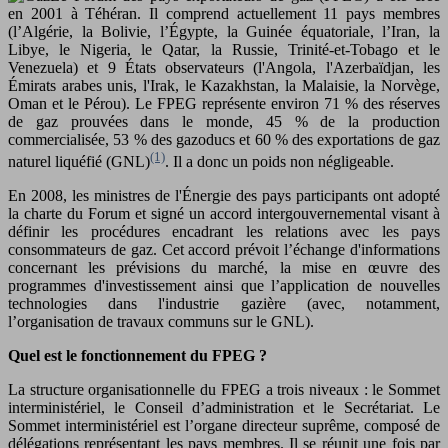
en 2001 à Téhéran. Il comprend actuellement 11 pays membres
(l’Algérie, la Bolivie, l’Égypte, la Guinée équatoriale, l’Iran, la
Libye, le Nigeria, le Qatar, la Russie, Trinité-et-Tobago et le
Venezuela) et 9 États observateurs (l'Angola, l'Azerbaïdjan, les
Émirats arabes unis, l'Irak, le Kazakhstan, la Malaisie, la Norvège,
Oman et le Pérou). Le FPEG représente environ 71 % des réserves
de gaz prouvées dans le monde, 45 % de la production
commercialisée, 53 % des gazoducs et 60 % des exportations de gaz
(1)
naturel liquéfié (GNL)
. Il a donc un poids non négligeable.
En 2008, les ministres de l'Énergie des pays participants ont adopté
la charte du Forum et signé un accord intergouvernemental visant à
définir les procédures encadrant les relations avec les pays
consommateurs de gaz. Cet accord prévoit l’échange d'informations
concernant les prévisions du marché, la mise en œuvre des
programmes d'investissement ainsi que l’application de nouvelles
technologies dans l'industrie gazière (avec, notamment,
l’organisation de travaux communs sur le GNL).
Quel est le fonctionnement du FPEG ?
La structure organisationnelle du FPEG a trois niveaux : le Sommet
interministériel, le Conseil d’administration et le Secrétariat. Le
Sommet interministériel est l’organe directeur suprême, composé de
délégations représentant les pays membres. Il se réunit une fois par