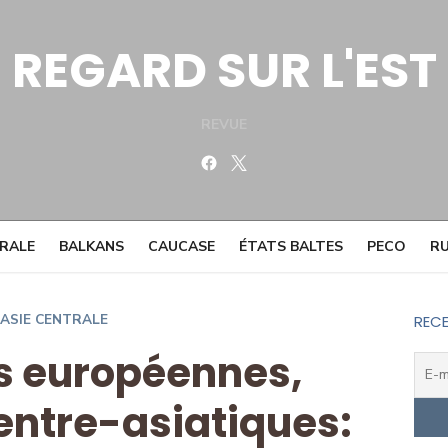
REGARD SUR L'EST
REVUE
Facebook
Twitter
TRALE
BALKANS
CAUCASE
ÉTATS BALTES
PECO
RU
ASIE CENTRALE
RECE
es européennes,
centre-asiatiques: