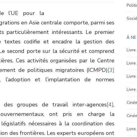
Polit
de l’UE pour la
Soci
grations en Asie centrale comporte, parmi ses
ts particulièrement intéressants. Le premier
À N
 textes codifie et encadre la gestion des
Livre
. Le second porte sur la sécurité et comprend
ières. Ces activités organisées par le Centre
Livre
pement de politiques migratoires (ICMPD)
[3]
Livre
n, l’adoption et l’implantation de normes
Livre
Ciném
e, des groupes de travail inter-agences
[4]
,
gouvernementaux, ont pris en charge la
Ciné
gislatifs nécessaires à la coordination des
Livre
ion des frontières. Les experts européens ont