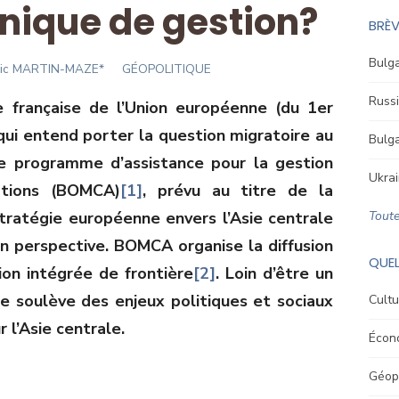
nique de gestion?
BRÈV
Bulga
r
ic MARTIN-MAZE*
GÉOPOLITIQUE
Russi
e française de l’Union européenne (du 1
er
qui entend porter la question migratoire au
Bulga
e programme d’assistance pour la gestion
Ukrai
ations (BOMCA)
[1]
, prévu au titre de la
stratégie européenne envers l’Asie centrale
Toute
en perspective. BOMCA organise la diffusion
QUEL
ion intégrée de frontière
[2]
. Loin d’être un
le soulève des enjeux politiques et sociaux
Cultu
 l’Asie centrale.
Écon
Géopo