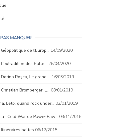
ique
été
E PAS MANQUER
. Géopolitique de l’Europ…
14/09/2020
. L’extradition des Balte…
28/04/2020
. Dorina Roşca, Le grand …
16/03/2019
. Christian Bromberger, L…
08/01/2019
a. Leto, quand rock under…
02/01/2019
ma : Cold War de Paweł Paw…
03/11/2018
. Itinéraires baltes
06/12/2015