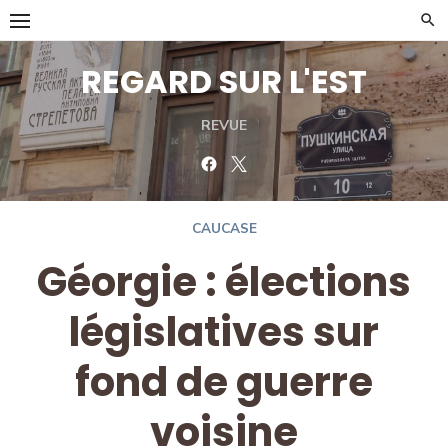
Skip
to
content
REGARD SUR L'EST
REVUE
Facebook
Twitter
CAUCASE
Géorgie : élections
législatives sur
fond de guerre
voisine