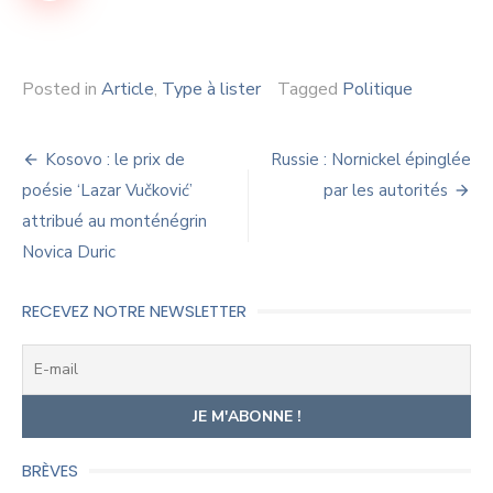
Posted in
Article
,
Type à lister
Tagged
Politique
Navigation
Kosovo : le prix de
Russie : Nornickel épinglée
de
poésie ‘Lazar Vučković’
par les autorités
attribué au monténégrin
l’article
Novica Duric
RECEVEZ NOTRE NEWSLETTER
BRÈVES