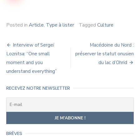
Posted in
Article
,
Type à lister
Tagged
Culture
Navigation
Interview of Sergeï
Macédoine du Nord :
de
Loznitsa: “One small
préserver le statut onusien
moment and you
du lac d’Ohrid
l’article
understand everything”
RECEVEZ NOTRE NEWSLETTER
BRÈVES