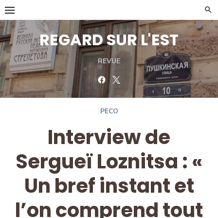
Skip
to
content
REGARD SUR L'EST
REVUE
Facebook
Twitter
PECO
Interview de
Sergueï Loznitsa : «
Un bref instant et
l’on comprend tout