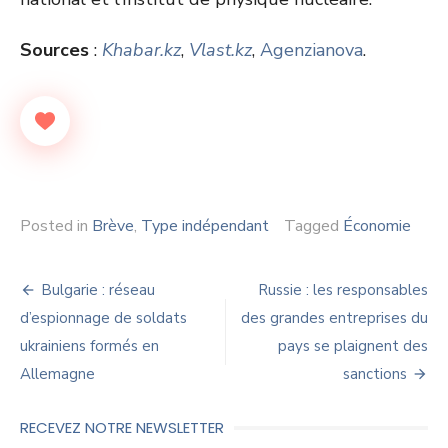
Sources
:
Khabar.kz
,
Vlast.kz
,
Agenzianova
.
Posted in
Brève
,
Type indépendant
Tagged
Économie
Navigation
Bulgarie : réseau
Russie : les responsables
de
d’espionnage de soldats
des grandes entreprises du
ukrainiens formés en
pays se plaignent des
l’article
Allemagne
sanctions
RECEVEZ NOTRE NEWSLETTER