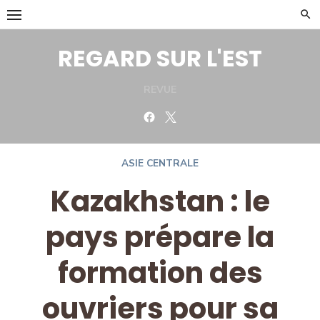
Skip
to
content
REGARD SUR L'EST
REVUE
Facebook
Twitter
ASIE CENTRALE
Kazakhstan : le
pays prépare la
formation des
ouvriers pour sa