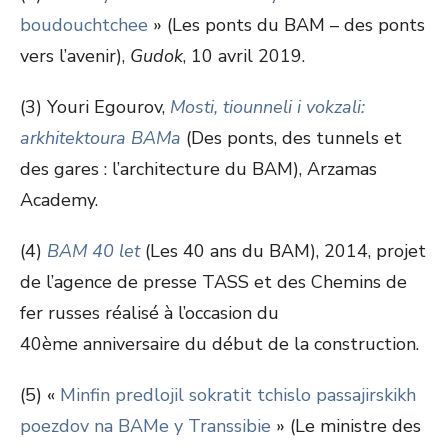
boudouchtchee
» (Les ponts du BAM – des ponts
vers l’avenir),
Gudok
, 10 avril 2019.
(3) Youri Egourov,
Mosti, tiounneli i vokzali:
arkhitektoura BAMa
(Des ponts, des tunnels et
des gares : l’architecture du BAM), Arzamas
Academy.
(4)
BAM 40 let
(Les 40 ans du BAM), 2014, projet
de l’agence de presse TASS et des Chemins de
fer russes réalisé à l’occasion du
40
ème
anniversaire du début de la construction.
(5) «
Minfin predlojil sokratit tchislo passajirskikh
poezdov na BAMe y Transsibie
» (Le ministre des