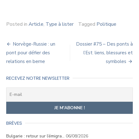
Posted in
Article
,
Type à lister
Tagged
Politique
Navigation
Norvège-Russie : un
Dossier #75 – Des ponts à
de
pont pour défier des
l’Est: liens, blessures et
relations en berne
symboles
l’article
RECEVEZ NOTRE NEWSLETTER
BRÈVES
Bulgarie : retour sur l’émigra…
06/08/2026