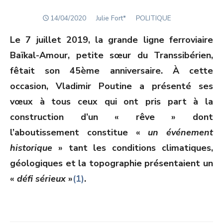
POSTED
Author
14/04/2020
Julie Fort*
POLITIQUE
ON
Le 7 juillet 2019, la grande ligne ferroviaire
Baïkal-Amour, petite sœur du Transsibérien,
fêtait son 45
ème
anniversaire. À cette
occasion, Vladimir Poutine a présenté ses
vœux à tous ceux qui ont pris part à la
construction d’un « rêve » dont
l’aboutissement constitue «
un événement
historique
» tant les conditions climatiques,
géologiques et la topographie présentaient un
«
défi sérieux
»
(1)
.