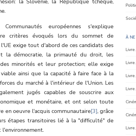
hésion: la Slovénie, la République tchèque,
Polit
ne.
Soci
Communautés européennes s'explique
tre critères évoqués lors du sommet de
À N
t, l'UE exige tout d'abord de ces candidats des
Livre
ant la démocratie, la primauté du droit, les
Livre
des minorités et leur protection; elle exige
able ainsi que la capacité à faire face à la
Livre
forces du marché à l'intérieur de l'Union. Les
Livre
également jugés capables de souscrire aux
,économique et monétaire, et ont selon toute
Ciném
re en oeuvre l'acquis communautaire
[3]
, grâce
Ciné
 étapes transitoires lié à la "difficulté" de
Livre
t l'environnement.