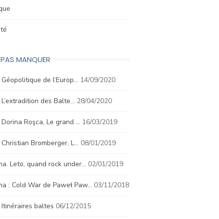
ique
été
E PAS MANQUER
. Géopolitique de l’Europ…
14/09/2020
. L’extradition des Balte…
28/04/2020
. Dorina Roşca, Le grand …
16/03/2019
. Christian Bromberger, L…
08/01/2019
a. Leto, quand rock under…
02/01/2019
ma : Cold War de Paweł Paw…
03/11/2018
. Itinéraires baltes
06/12/2015