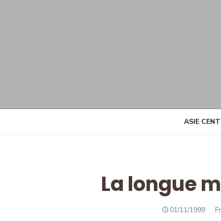
Skip
to
content
ASIE CEN
La longue m
POSTED
A
01/11/1999
F
ON