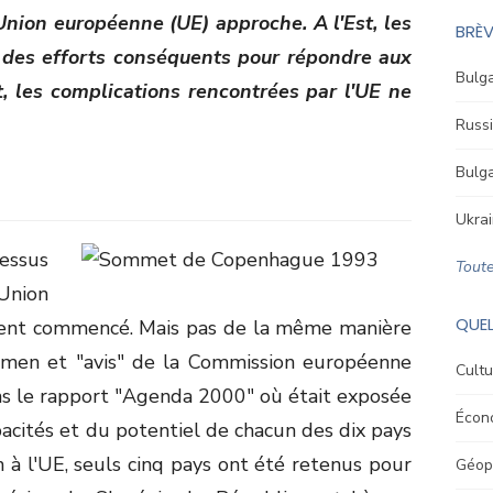
Union européenne (UE) approche. A l'Est, les
BRÈV
r des efforts conséquents pour répondre aux
Bulga
st, les complications rencontrées par l'UE ne
Russi
Bulga
Ukrai
essus
Toute
nion
QUEL
ement commencé. Mais pas de la même manière
men et "avis" de la Commission européenne
Cultu
ns le rapport "Agenda 2000" où était exposée
Écon
acités et du potentiel de chacun des dix pays
n à l'UE, seuls cinq pays ont été retenus pour
Géopo