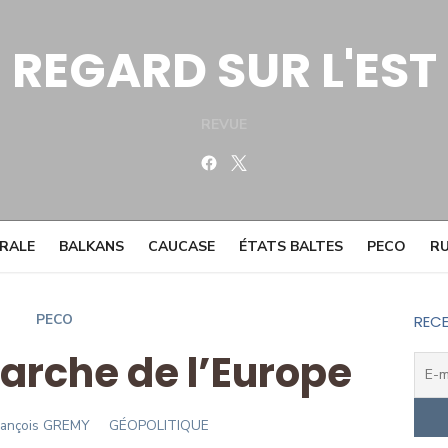
REGARD SUR L'EST
REVUE
Facebook
Twitter
TRALE
BALKANS
CAUCASE
ÉTATS BALTES
PECO
RU
PECO
RECE
arche de l’Europe
uthor
rançois GREMY
GÉOPOLITIQUE