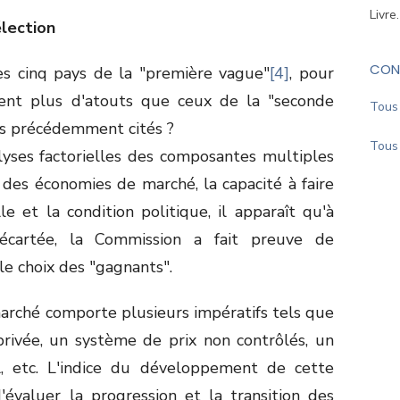
Livre
lection
CON
es cinq pays de la "première vague"
[4]
, pour
ntent plus d'atouts que ceux de la "seconde
Tous 
es précédemment cités ?
Tous 
lyses factorielles des composantes multiples
 des économies de marché, la capacité à faire
le et la condition politique, il apparaît qu'à
 écartée, la Commission a fait preuve de
le choix des "gagnants".
marché comporte plusieurs impératifs tels que
 privée, un système de prix non contrôlés, un
l, etc. L'indice du développement de cette
valuer la progression et la transition des