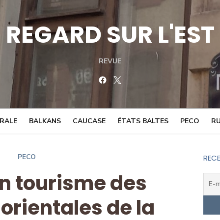
REGARD SUR L'EST
REVUE
Facebook
Twitter
TRALE
BALKANS
CAUCASE
ÉTATS BALTES
PECO
RU
PECO
RECE
en tourisme des
 orientales de la