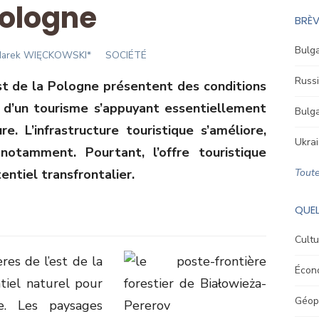
ologne
BRÈV
Bulga
uthor
arek WIĘCKOWSKI*
SOCIÉTÉ
Russi
est de la Pologne présentent des conditions
d’un tourisme s’appuyant essentiellement
Bulga
e. L’infrastructure touristique s’améliore,
Ukrai
otamment. Pourtant, l’offre touristique
entiel transfrontalier.
Toute
QUEL
Cultu
res de l’est de la
Écon
iel naturel pour
Géopo
e. Les paysages