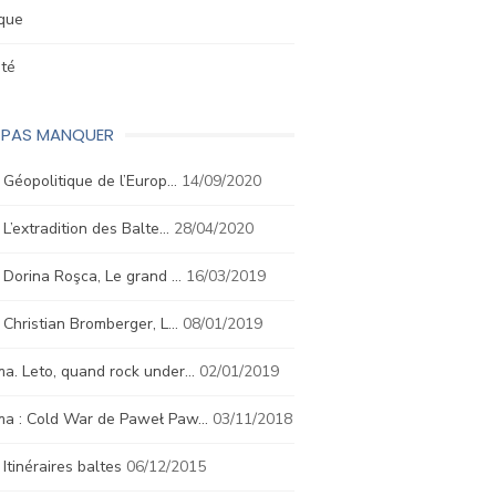
ique
été
E PAS MANQUER
. Géopolitique de l’Europ…
14/09/2020
. L’extradition des Balte…
28/04/2020
. Dorina Roşca, Le grand …
16/03/2019
. Christian Bromberger, L…
08/01/2019
a. Leto, quand rock under…
02/01/2019
ma : Cold War de Paweł Paw…
03/11/2018
. Itinéraires baltes
06/12/2015