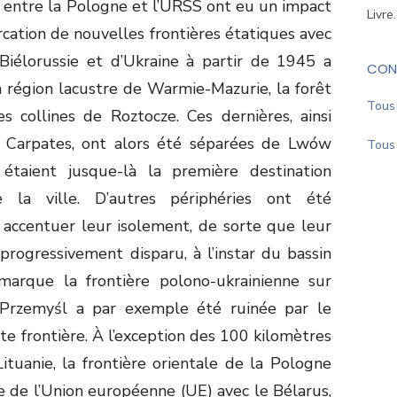
 entre la Pologne et l’URSS ont eu un impact
Livre
rcation de nouvelles frontières étatiques avec
Biélorussie et d’Ukraine à partir de 1945 a
CON
a région lacustre de Warmie-Mazurie, la forêt
Tous 
s collines de Roztocze. Ces dernières, ainsi
s Carpates, ont alors été séparées de Lwów
Tous 
ls étaient jusque-là la première destination
e la ville. D’autres périphéries ont été
accentuer leur isolement, de sorte que leur
progressivement disparu, à l’instar du bassin
 marque la frontière polono-ukrainienne sur
 Przemyśl a par exemple été ruinée par le
e frontière. À l’exception des 100 kilomètres
ituanie, la frontière orientale de la Pologne
e de l’Union européenne (UE) avec le Bélarus,