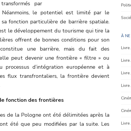
transformés par
Polit
. Néanmoins, le potentiel est limité par le
Soci
 sa fonction particulière de barrière spatiale.
est le développement du tourisme qui tire la
À N
alières offrent de bonnes conditions pour son
Livre
constitue une barrière, mais du fait des
lle peut devenir une frontière « filtre » ou
Livre
u processus d’intégration européenne et à
Livre
s flux transfrontaliers, la frontière devient
.
Livre
Ciném
e fonction des frontières
Ciné
les de la Pologne ont été délimitées après la
ont été que peu modifiées par la suite. Les
Livre