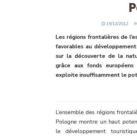
P
POSTED
A
15/12/2012
M
ON
Les régions frontalières de l’
favorables au développement 
sur la découverte de la natur
grâce aux fonds européens n
exploite insuffisamment le pot
L’ensemble des régions frontaliè
Pologne montre un haut potent
le développement touristiqu