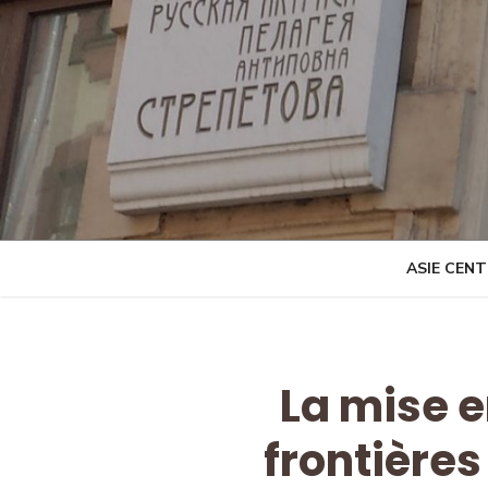
Skip
to
content
ASIE CEN
La mise 
frontières