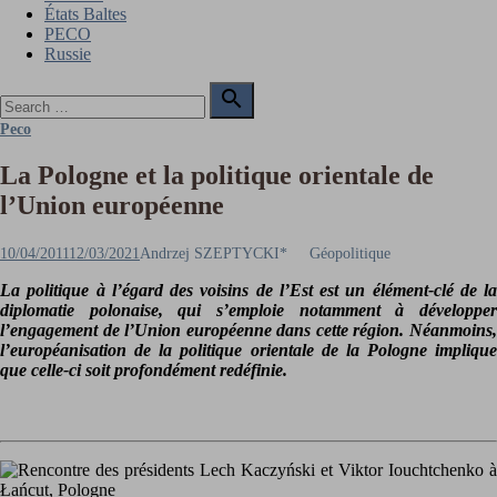
États Baltes
PECO
Russie
Search

for:
Search
Peco
La Pologne et la politique orientale de
l’Union européenne
Posted
Author
10/04/2011
12/03/2021
Andrzej SZEPTYCKI*
Géopolitique
on
La politique à l’égard des voisins de l’Est est un élément-clé de la
diplomatie polonaise, qui s’emploie notamment à développer
l’engagement de l’Union européenne dans cette région. Néanmoins,
l’européanisation de la politique orientale de la Pologne implique
que celle-ci soit profondément redéfinie.