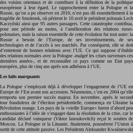
des voisins orientaux et de contribuer à la définition de la politique
européenne à leur égard. Le rapprochement entre la Pologne et la
Russie, qu’on a pu observer en 2010, n’est pas dû essentiellement à la
tragédie de Smolensk, où périrent le 10 avril le président polonais Lech
Kaczyński ainsi que 95 autres passagers. Cette catastrophe contribua,
pour une période au moins, à l’amélioration des relations russo-
polonaises, mais la raison essentielle de cette évolution fut tout autre: la
Russie a besoin de l’Europe, de ses investissements, de ses
technologies et de l’accès à ses marchés. Par conséquent, elle se doit
d’entretenir de bonnes relations avec l’UE. Ce qui suppose d’établir
des relations normales avec la Pologne -malgré les crises survenues ces
dernières années-, et de reconnaître ce pays comme un Etat pays
européen, plus de cinq ans après son adhésion à l’UE.
Les faits marquants
La Pologne s’employait déjà à développer l’engagement de l’UE en
Europe de l’Est avant son accession. Néanmoins, c’est en 2004 qu’elle
remporta son premier succès majeur. En novembre, après le second
tour frauduleux de l’élection présidentielle, commença en Ukraine la
Révolution orange. Les pays de la «vieille Europe» furent d’abord peu
enthousiastes à l’idée de s’engager dans la résolution de la crise, car le
candidat déclaré vainqueur (Viktor Ianoukovitch) reçut le soutien de
Moscou. La Pologne et la Lituanie, finalement, poussèrent l’Union à
sortir de cette attitude passive. Les Présidents Aleksander Kwaśniewski