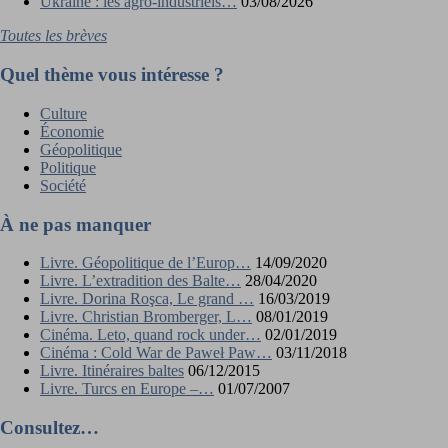
Ukraine : les agro-industriels…
03/08/2026
Toutes les brèves
Quel thème vous intéresse ?
Culture
Économie
Géopolitique
Politique
Société
À ne pas manquer
Livre. Géopolitique de l’Europ…
14/09/2020
Livre. L’extradition des Balte…
28/04/2020
Livre. Dorina Roşca, Le grand …
16/03/2019
Livre. Christian Bromberger, L…
08/01/2019
Cinéma. Leto, quand rock under…
02/01/2019
Cinéma : Cold War de Paweł Paw…
03/11/2018
Livre. Itinéraires baltes
06/12/2015
Livre. Turcs en Europe –…
01/07/2007
Consultez…