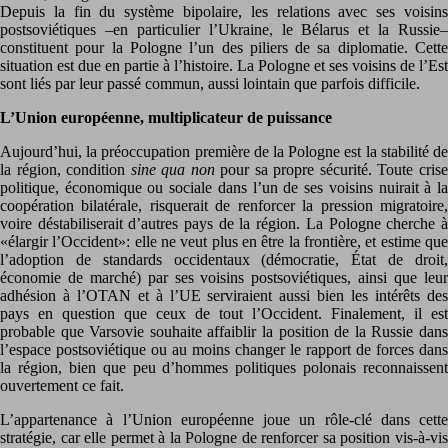
Depuis la fin du système bipolaire, les relations avec ses voisins
postsoviétiques –en particulier l’Ukraine, le Bélarus et la Russie–
constituent pour la Pologne l’un des piliers de sa diplomatie. Cette
situation est due en partie à l’histoire. La Pologne et ses voisins de l’Est
sont liés par leur passé commun, aussi lointain que parfois difficile.
L’Union européenne, multiplicateur de puissance
Aujourd’hui, la préoccupation première de la Pologne est la stabilité de
la région, condition
sine qua non
pour sa propre sécurité. Toute cris
politique, économique ou sociale dans l’un de ses voisins nuirait à la
coopération bilatérale, risquerait de renforcer la pression migratoire,
voire déstabiliserait d’autres pays de la région. La Pologne cherche à
«élargir l’Occident»: elle ne veut plus en être la frontière, et estime que
l’adoption de standards occidentaux (démocratie, État de droit,
économie de marché) par ses voisins postsoviétiques, ainsi que leur
adhésion à l’OTAN et à l’UE serviraient aussi bien les intérêts des
pays en question que ceux de tout l’Occident. Finalement, il est
probable que Varsovie souhaite affaiblir la position de la Russie dans
l’espace postsoviétique ou au moins changer le rapport de forces dans
la région, bien que peu d’hommes politiques polonais reconnaissent
ouvertement ce fait.
L’appartenance à l’Union européenne joue un rôle-clé dans cette
stratégie, car elle permet à la Pologne de renforcer sa position vis-à-vis