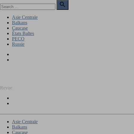
Skip
Search

to
for:
Search
content
Asie Centrale
Balkans
Caucase
États Baltes
PECO
Russie
Facebook
Twitter
REGARD SUR L'EST
Revue
Facebook
Twitter
Asie Centrale
Balkans
Caucase