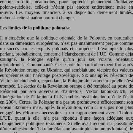
encore trop tôt, néanmoins, pour apprécier pleinement l’initiative
polono-suédoise, celle-ci n’étant pas encore entièrement mise en
œuvre. Les moyens financiers à sa disposition demeurent limités,
même si cette situation pourrait changer.
Les limites de la politique polonaise
Il n’empêche que la politique orientale de la Pologne, en particulier
dans sa dimension européenne, n’est pas unanimement perçue comme
un succès par les experts polonais et européens. L’exemple le plus
parlant, probablement, concerne l’élargissement de l’UE. Comme déjà
souligné, la Pologne espère qu’un jour ses voisins orientaux
rejoindront la Communauté. Cet espoir fut particulièrement fort après
la Révolution orange en Ukraine, qui semblait une victoire des valeurs
européennes sur l’héritage postsoviétique. Six ans après l’élection de
Viktor Iouchtchenko, cependant, la Pologne doit admettre qu’elle s’est
trompée. Le
leader
de la Révolution orange a été remplacé au poste d
Président par son adversaire d’autrefois, Viktor Ianoukovitch, et
l’intégration de l’Ukraine à l’UE semble aussi lointaine qu’elle l’était
en 2004. Certes, la Pologne n’a pas su promouvoir efficacement son
voisin ukrainien mais, après la révolution, celui-ci n’a pas non plus
engagé les réformes nécessaires à un rapprochement avec l’Union.
L’UE, quant à elle, n’a pas répondu d’une façon adéquate aux
changements politiques ukrainiens. Si elle avait reconnu la possibilité
d’une adhésion de l’Ukraine (dans un avenir plus ou moins lointain), le