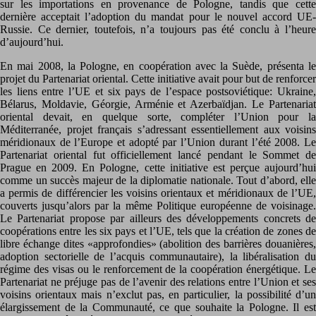
sur les importations en provenance de Pologne, tandis que cette
dernière acceptait l’adoption du mandat pour le nouvel accord UE-
Russie. Ce dernier, toutefois, n’a toujours pas été conclu à l’heure
d’aujourd’hui.
En mai 2008, la Pologne, en coopération avec la Suède, présenta le
projet du Partenariat oriental. Cette initiative avait pour but de renforcer
les liens entre l’UE et six pays de l’espace postsoviétique: Ukraine,
Bélarus, Moldavie, Géorgie, Arménie et Azerbaïdjan. Le Partenariat
oriental devait, en quelque sorte, compléter l’Union pour la
Méditerranée, projet français s’adressant essentiellement aux voisins
méridionaux de l’Europe et adopté par l’Union durant l’été 2008. Le
Partenariat oriental fut officiellement lancé pendant le Sommet de
Prague en 2009. En Pologne, cette initiative est perçue aujourd’hui
comme un succès majeur de la diplomatie nationale. Tout d’abord, elle
a permis de différencier les voisins orientaux et méridionaux de l’UE,
couverts jusqu’alors par la même Politique européenne de voisinage.
Le Partenariat propose par ailleurs des développements concrets de
coopérations entre les six pays et l’UE, tels que la création de zones de
libre échange dites «approfondies» (abolition des barrières douanières,
adoption sectorielle de l’acquis communautaire), la libéralisation du
régime des visas ou le renforcement de la coopération énergétique. Le
Partenariat ne préjuge pas de l’avenir des relations entre l’Union et ses
voisins orientaux mais n’exclut pas, en particulier, la possibilité d’un
élargissement de la Communauté, ce que souhaite la Pologne. Il est