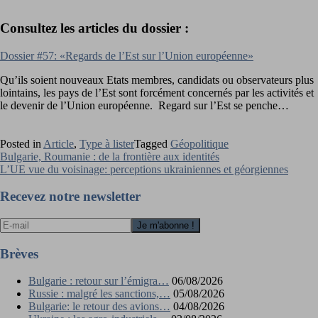
Consultez les articles du dossier :
Dossier #57: «Regards de l’Est sur l’Union européenne»
Qu’ils soient nouveaux Etats membres, candidats ou observateurs plus
lointains, les pays de l’Est sont forcément concernés par les activités et
le devenir de l’Union européenne. Regard sur l’Est se penche…
Posted in
Article
,
Type à lister
Tagged
Géopolitique
Navigation
Bulgarie, Roumanie : de la frontière aux identités
L’UE vue du voisinage: perceptions ukrainiennes et géorgiennes
de
l’article
Recevez notre newsletter
Brèves
Bulgarie : retour sur l’émigra…
06/08/2026
Russie : malgré les sanctions,…
05/08/2026
Bulgarie: le retour des avions…
04/08/2026