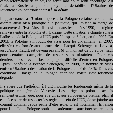
camp réformateur de ce pays se serait sans doute senti encouragé. Au
final, la Russie a pu s’employer à déstabiliser l’Ukraine de
Iouchtchenko, contribuant ainsi à sa défaite.
L’appartenance à l’Union impose à la Pologne certaines contraintes,
d’ordre aussi bien juridique que politique, qui limitent sa marge de
manœuvre à l’Est. Ainsi, il existait, dans les années 1990, un régime
sans visa entre la Pologne et l’Ukraine. Cette situation a changé suite à
l’adhésion de la Pologne à l’UE puis à l’espace Schengen fin 2007. En
2003, la Pologne a introduit des visas pour les Ukrainiens ; en 2007,
elle s’est conformée aux normes de « l’acquis Schengen ». Le visa,
jusqu’alors gratuit, est devenu payant (d’un montant de 35 euros), sauf
pour certaines catégories de ressortissants ukrainiens. Pour ces
derniers, il est devenu beaucoup plus difficile d’entrer en Pologne.
Après l’adhésion à l’espace Schengen, en 2008, le nombre de visas
émis en Ukraine à destination de la Pologne a chuté de 58 %. Dans ces
conditions, l’image de la Pologne chez son voisin s’est fortement
dégradée.
Il s’avère que l’adhésion à l’UE modifie les fondements même de la
politique étrangère de Varsovie. Les dirigeants polonais actuels
semblent estimer que, pour être un acteur européen de premier plan, il
est nécessaire de respecter les règles au sein de l’UE, de se joindre au
courant dominant sous peine d’être isolé. C’est notamment la raison
pour laquelle la Pologne souhaitait ardemment améliorer ses relations