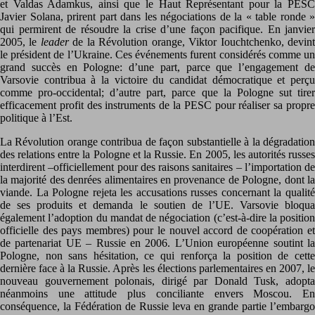
et Valdas Adamkus, ainsi que le Haut Représentant pour la PESC
Javier Solana, prirent part dans les négociations de la « table ronde »
qui permirent de résoudre la crise d’une façon pacifique. En janvier
2005, le
leader
de la Révolution orange, Viktor Iouchtchenko, devin
le président de l’Ukraine. Ces événements furent considérés comme un
grand succès en Pologne: d’une part, parce que l’engagement de
Varsovie contribua à la victoire du candidat démocratique et perçu
comme pro-occidental; d’autre part, parce que la Pologne sut tirer
efficacement profit des instruments de la PESC pour réaliser sa propre
politique à l’Est.
La Révolution orange contribua de façon substantielle à la dégradation
des relations entre la Pologne et la Russie. En 2005, les autorités russes
interdirent –officiellement pour des raisons sanitaires – l’importation de
la majorité des denrées alimentaires en provenance de Pologne, dont la
viande. La Pologne rejeta les accusations russes concernant la qualité
de ses produits et demanda le soutien de l’UE. Varsovie bloqua
également l’adoption du mandat de négociation (c’est-à-dire la position
officielle des pays membres) pour le nouvel accord de coopération et
de partenariat UE – Russie en 2006. L’Union européenne soutint la
Pologne, non sans hésitation, ce qui renforça la position de cette
dernière face à la Russie. Après les élections parlementaires en 2007, le
nouveau gouvernement polonais, dirigé par Donald Tusk, adopta
néanmoins une attitude plus conciliante envers Moscou. En
conséquence, la Fédération de Russie leva en grande partie l’embargo