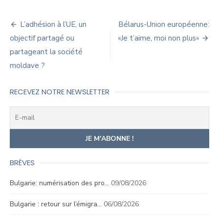
Navigation
L’adhésion à l’UE, un
Bélarus-Union européenne:
de
objectif partagé ou
«Je t’aime, moi non plus»
partageant la société
l’article
moldave ?
RECEVEZ NOTRE NEWSLETTER
BRÈVES
Bulgarie: numérisation des pro…
09/08/2026
Bulgarie : retour sur l’émigra…
06/08/2026