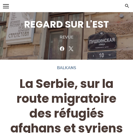
Skip
to
content
REGARD SUR L'EST
REVUE
Facebook
Twitter
BALKANS
La Serbie, sur la
route migratoire
des réfugiés
afghans et syriens