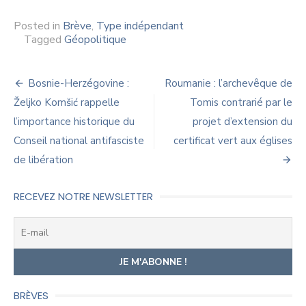
Posted in
Brève
,
Type indépendant
Tagged
Géopolitique
Navigation
Bosnie-Herzégovine :
Roumanie : l’archevêque de
de
Željko Komšić rappelle
Tomis contrarié par le
l’importance historique du
projet d’extension du
l’article
Conseil national antifasciste
certificat vert aux églises
de libération
RECEVEZ NOTRE NEWSLETTER
BRÈVES