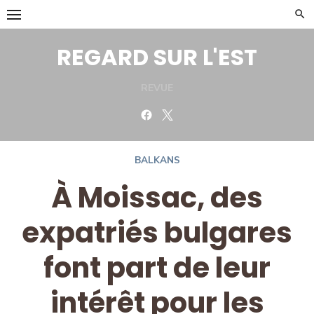
Skip
to
content
REGARD SUR L'EST
REVUE
Facebook
Twitter
BALKANS
À Moissac, des
expatriés bulgares
font part de leur
intérêt pour les