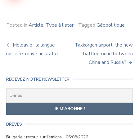
Posted in
Article
,
Type à lister
Tagged
Géopolitique
Navigation
Moldavie : la langue
Taxkorgan airport, the new
de
russe retrouve un statut
battleground between
China and Russia?
l’article
RECEVEZ NOTRE NEWSLETTER
BRÈVES
Bulgarie : retour sur l’émigra…
06/08/2026