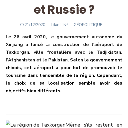
et Russie ?
POSTED
Author
21/12/2020
Lifan LIN*
GÉOPOLITIQUE
ON
Le 26 avril 2020, le gouvernement autonome du
Xinjiang a lancé la construction de l’aéroport de
Taxkorgan, ville frontalière avec le Tadjikistan,
l’Afghanistan et le Pakistan. Selon
le gouvernement
chinois, cet aéroport a pour but de promouvoir le
tourisme dans
l’ensemble de la région. Cependant,
le choix de sa localisation semble avoir des
objectifs
bien différents.
Même s’ils restent en