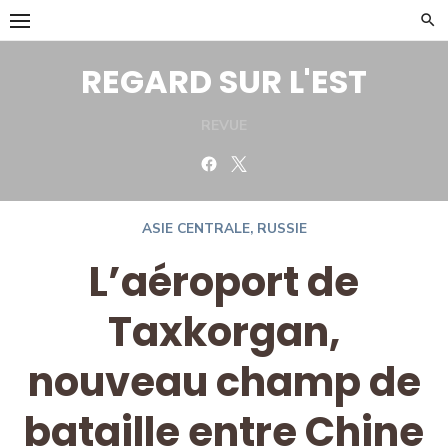
Skip
to
content
REGARD SUR L'EST
REVUE
Facebook
Twitter
ASIE CENTRALE
,
RUSSIE
L’aéroport de
Taxkorgan,
nouveau champ de
bataille entre Chine