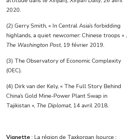
attitude dans le Xinjian),
Xinjian Daily
, 26 avril
2020.
(2) Gerry Smith, « In Central Asia’s forbidding
highlands, a quiet newcomer: Chinese troops » ,
The Washington Post
, 19 février 2019.
(3) The Observatory of Economic Complexity
(OEC).
(4) Dirk van der Kely, « The Full Story Behind
China’s Gold Mine-Power Plant Swap in
Tajikistan »,
The Diplomat
, 14 avril 2018.
Vignette
: La région de Taxkorgan (source :