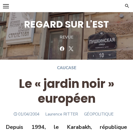
Skip
to
content
REGARD SUR L'EST
REVUE
Facebook
Twitter
CAUCASE
Le « jardin noir »
européen
POSTED
Author
01/04/2004
Laurence RITTER
GÉOPOLITIQUE
ON
Depuis 1994, le Karabakh, république