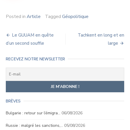
Posted in
Article
Tagged
Géopolitique
Navigation
Le GUUAM en quête
Tachkent en long et en
de
d’un second souffle
large
l’article
RECEVEZ NOTRE NEWSLETTER
BRÈVES
Bulgarie : retour sur l’émigra…
06/08/2026
Russie : malgré les sanctions,…
05/08/2026