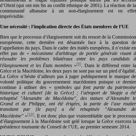
d’Ohrid (qui ont mis fin au conflit ethnique de 2001). La réaction de la
communauté albanaise à un non-élargissement est en effet
imprévisible.
Une nécessité : l’implication directe des États membres de l’UE
Bien que le processus d’élargissement soit du ressort de la Commission
européenne, cette dernière est désarmée face à la question de
l’appellation du pays. Dans le cadre des traités européens, il n’existe en
effet pas de «
mécanisme d'arbitrage de portée générale visant à
résoudre les problèmes bilatéraux entre les pays candidats à
[9]
l'élargissement et les États membres
»
. Dans le différend entre la
Grèce et la Macédoine, les deux pays ne sont pas sur un pied d’égalité.
La Grèce n’hésite d’ailleurs pas à juger publiquement le manque de
volonté politique du gouvernement macédonien puisque ce dernier
continue à utiliser des «
symboles qui font partie du patrimoine
historique et culturel [de la Grèce] ; l’aéroport de Skopje a été
rebaptisé "Alexandre de Macédoine", des statues d’Alexandre le
Grand et de Philippe, ont été érigées, la partie de l’axe routier
transitant par [le pays] a été rebaptisée "Alexandre de
[10]
Macédoine"
»
. Il est donc plus que vraisemblable que le processu
d’élargissement à la Macédoine soit gelé lorsque la Grèce exercera la
présidence tournante du Conseil de l’UE, au premier semestre 2014.