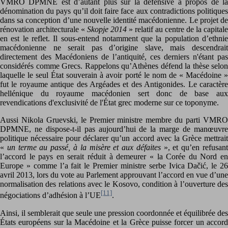
VMRO DPMNE est d’autant plus sur la défensive à propos de la
dénomination du pays qu’il doit faire face aux contradictions politiques
dans sa conception d’une nouvelle identité macédonienne. Le projet de
rénovation architecturale «
Skopje 2014
» relatif au centre de la capitale
en est le reflet. Il sous-entend notamment que la population d’ethnie
macédonienne ne serait pas d’origine slave, mais descendrait
directement des Macédoniens de l’antiquité, ces derniers n'étant pas
considérés comme Grecs. Rappelons qu’Athènes défend la thèse selon
laquelle le seul État souverain à avoir porté le nom de « Macédoine »
fut le royaume antique des Argéades et des Antigonides. Le caractère
hellénique du royaume macédonien sert donc de base aux
revendications d'exclusivité de l'État grec moderne sur ce toponyme.
Aussi Nikola Gruevski, le Premier ministre membre du parti VMRO
DPMNE, ne dispose-t-il pas aujourd’hui de la marge de manœuvre
politique nécessaire pour déclarer qu’un accord avec la Grèce mettrait
«
un terme au passé, à la misère et aux défaites
», et qu’en refusan
l’accord le pays en serait réduit à demeurer « la Corée du Nord en
Europe » comme l’a fait le Premier ministre serbe Ivica Dačić, le 26
avril 2013, lors du vote au Parlement approuvant l’accord en vue d’une
normalisation des relations avec le Kosovo, condition à l’ouverture des
[11]
négociations d’adhésion à l’UE
.
Ainsi, il semblerait que seule une pression coordonnée et équilibrée des
États européens sur la Macédoine et la Grèce puisse forcer un accord