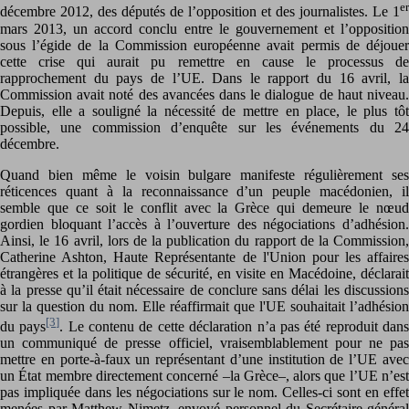
er
décembre 2012, des députés de l’opposition et des journalistes. Le 1
mars 2013, un accord conclu entre le gouvernement et l’opposition
sous l’égide de la Commission européenne avait permis de déjouer
cette crise qui aurait pu remettre en cause le processus de
rapprochement du pays de l’UE. Dans le rapport du 16 avril, la
Commission avait noté des avancées dans le dialogue de haut niveau.
Depuis, elle a souligné la nécessité de mettre en place, le plus tôt
possible, une commission d’enquête sur les événements du 24
décembre.
Quand bien même le voisin bulgare manifeste régulièrement ses
réticences quant à la reconnaissance d’un peuple macédonien, il
semble que ce soit le conflit avec la Grèce qui demeure le nœud
gordien bloquant l’accès à l’ouverture des négociations d’adhésion.
Ainsi, le 16 avril, lors de la publication du rapport de la Commission,
Catherine Ashton, Haute Représentante de l'Union pour les affaires
étrangères et la politique de sécurité, en visite en Macédoine, déclarait
à la presse qu’il était nécessaire de conclure sans délai les discussions
sur la question du nom. Elle réaffirmait que l'UE souhaitait l’adhésion
[3]
du pays
. Le contenu de cette déclaration n’a pas été reproduit dan
un communiqué de presse officiel, vraisemblablement pour ne pas
mettre en porte-à-faux un représentant d’une institution de l’UE avec
un État membre directement concerné –la Grèce–, alors que l’UE n’est
pas impliquée dans les négociations sur le nom. Celles-ci sont en effet
menées par Matthew Nimetz, envoyé personnel du Secrétaire général