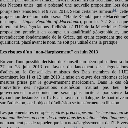
des Nations unies, qui a présenté une nouvelle proposition lors des
[4]
pourparlers tenus les 8 et 9 avril 2013. Selon certaines rumeurs
, cett
proposition de dénomination serait "Haute République de Macédoine"
(en anglais
Upper Republic of Macedonia
), pour les 7 à 8 ans qu
dureraient les négociations d'adhésion à l'UE de la Macédoine. Cette
proposition prendrait en compte un qualificatif géographique, une
revendication fondamentale de la Grèce, qui craint cependant que ce
qualificatif, placé avant le nom, ne soit pas utilisé dans la pratique.
Les risques d’un "non-élargissement" en juin 2013
En vue d'une possible décision du Conseil européen qui se tiendra du
27 au 28 juin 2013 en faveur du lancement des négociations
d'adhésion, le Conseil des ministres des États membres de l’UE
examinera les 11 et 12 juin 2013 la mise en œuvre des réformes et les
mesures prises par le gouvernement macédonien. Dans le cas où
l’ouverture des négociations d'adhésion n’aurait pas lieu, le
gouvernement macédonien ne serait plus incité à poursuivre la
dynamique instaurée par l’UE au travers du dialogue de haut niveau
sur l’adhésion, car l’objectif d’adhésion se transformera en illusion.
Les parlementaires européens, «
très préoccupés par les tensions qui s
sont manifestées au cours de l'année dans les relations interethniques
»,
ne manquent pas de rappeler que le « non-élargissement » de l’UE vers
[5]