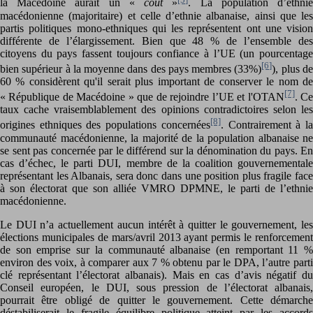
la Macédoine aurait un «
coût
»
. La population d’ethni
macédonienne (majoritaire) et celle d’ethnie albanaise, ainsi que les
partis politiques mono-ethniques qui les représentent ont une vision
différente de l’élargissement. Bien que 48 % de l’ensemble des
citoyens du pays fassent toujours confiance à l’UE (un pourcentage
[6]
bien supérieur à la moyenne dans des pays membres (33%)
), plus d
60 % considèrent qu'il serait plus important de conserver le nom de
[7]
« République de Macédoine » que de rejoindre l’UE et l'OTAN
. C
taux cache vraisemblablement des opinions contradictoires selon les
[8]
origines ethniques des populations concernées
. Contrairement à l
communauté macédonienne, la majorité de la population albanaise ne
se sent pas concernée par le différend sur la dénomination du pays. En
cas d’échec, le parti DUI, membre de la coalition gouvernementale
représentant les Albanais, sera donc dans une position plus fragile face
à son électorat que son alliée VMRO DPMNE, le parti de l’ethnie
macédonienne.
Le DUI n’a actuellement aucun intérêt à quitter le gouvernement, les
élections municipales de mars/avril 2013 ayant permis le renforcement
de son emprise sur la communauté albanaise (en remportant 11 %
environ des voix, à comparer aux 7 % obtenu par le DPA, l’autre parti
clé représentant l’électorat albanais). Mais en cas d’avis négatif du
Conseil européen, le DUI, sous pression de l’électorat albanais,
pourrait être obligé de quitter le gouvernement. Cette démarche
déstabiliserait le fragile équilibre politique atteint par les accords