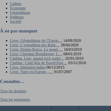
Culture
Économie
Géopolitique
Politique
Société
À ne pas manquer
Livre. Géopolitique de l’Europ…
14/09/2020
Livre. L’extradition des Balte…
28/04/2020
Livre. Dorina Roşca, Le grand …
16/03/2019
Livre. Christian Bromberger, L…
08/01/2019
Cinéma. Leto, quand rock under…
02/01/2019
Cinéma : Cold War de Paweł Paw…
03/11/2018
Livre. Itinéraires baltes
06/12/2015
Livre. Turcs en Europe –…
01/07/2007
Consultez…
Tous les dossiers
Tous les reportages
Conseil scientifique
|
Ligne éditoriale
|
Contact