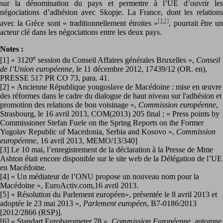
sur la dénomination du pays et permettre à l’UE d’ouvrir les
négociations d’adhésion avec Skopje. La France, dont les relations
[12]
avec la Grèce sont « traditionnellement étroites »
, pourrait être u
acteur clé dans les négociations entre les deux pays.
Notes :
e
[1] « 3120
session du Conseil Affaires générales Bruxelles »,
Conseil
de l’Union européenne
, le 11 décembre 2012, 17439/12 (OR. en),
PRESSE 517 PR CO 73, para. 41.
[2] « Ancienne République yougoslave de Macédoine : mise en œuvre
des réformes dans le cadre du dialogue de haut niveau sur l'adhésion et
promotion des relations de bon voisinage »,
Commission européenne
,
Strasbourg, le 16 avril 2013, COM(2013) 205 final ; « Press points by
Commissioner Stefan Fuele on the Spring Reports on the Former
Yugolav Republic of Macedonia, Serbia and Kosovo »,
Commission
européenne
, 16 avril 2013, MEMO/13/340]
[3] Le 10 mai, l’enregistrement de la déclaration à la Presse de Mme
Ashton était encore disponible sur le site web de la Délégation de l’UE
en Macédoine.
[4] « Un médiateur de l’ONU propose un nouveau nom pour la
Macédoine », EuroActiv.com,16 avril 2013.
[5] « Résolution du Parlement européen», présentée le 8 avril 2013 et
adoptée le 23 mai 2013 »,
Parlement européen
, B7-0186/2013
[2012/2866 (RSP)].
[6] « Standart Eurobarometer 78 »,
Commission Européenne
, automne