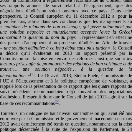
2009, la Commission a régulièrement recommandé au Conseil, dans
ses rapports annuels de suivi relatif à l’élargissement, que des
négociations d’adhésion soient ouvertes avec ce pays. Dans cette
perspective, le Conseil européen du 11 décembre 2012 a, pour la
première fois, admis dans ses conclusions que les manquements au
«
maintien de relations de bon voisinage, qui passe notamment par
une solution négociée et mutuellement acceptée [avec la Grèce]
concernant la question du nom du pays
», représentaient en effet un
des pierres d’achoppement au processus d’adhésion. Afin de trouver
«
une solution définitive à ce long débat sans plus tarder
», le Consei
a décidé qu’il évaluerait en 2013 un rapport présenté par la
Commission sur la mise en œuvre des réformes ainsi que sur «
les
mesures prises afin de promouvoir des relations de bon voisinage et de
trouver… une solution négociée… à la question de la
[1]
dénomination
»
. Le 16 avril 2013, Stefan Fuele, Commissaire d
l’UE à l’élargissement et à la politique européenne de voisinage, a
rappelé lors de la présentation de ce rapport que les quatre rapports de
suivi précédents recommandaient déjà l'ouverture des négociations
d'adhésion. Il espérait donc que le Conseil de juin 2013 agirait sur la
[2]
base de ces recommandations
.
Toutefois, un dialogue de haut niveau sur l’adhésion qui avait été mis
en œuvre par la Commission et le gouvernement macédonien en mars
2012 avait dernièrement été remis en question, notamment par la crise
politique déclenchée à la suite de l’expulsion du Parlement, le 24