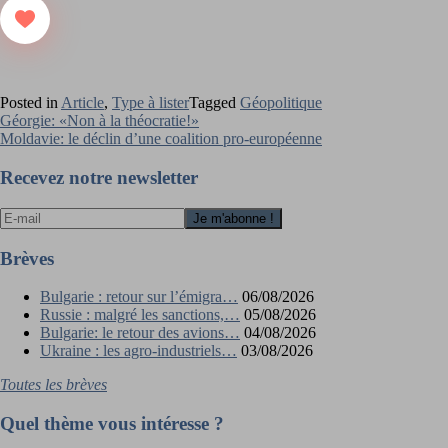
Posted in
Article
,
Type à lister
Tagged
Géopolitique
Navigation
Géorgie: «Non à la théocratie!»
Moldavie: le déclin d’une coalition pro-européenne
de
l’article
Recevez notre newsletter
Brèves
Bulgarie : retour sur l’émigra…
06/08/2026
Russie : malgré les sanctions,…
05/08/2026
Bulgarie: le retour des avions…
04/08/2026
Ukraine : les agro-industriels…
03/08/2026
Toutes les brèves
Quel thème vous intéresse ?