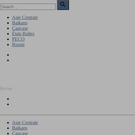
Skip
Search

to
for:
Search
content
Asie Centrale
Balkans
Caucase
États Baltes
PECO
Russie
Facebook
Twitter
REGARD SUR L'EST
Revue
Facebook
Twitter
Asie Centrale
Balkans
Caucase