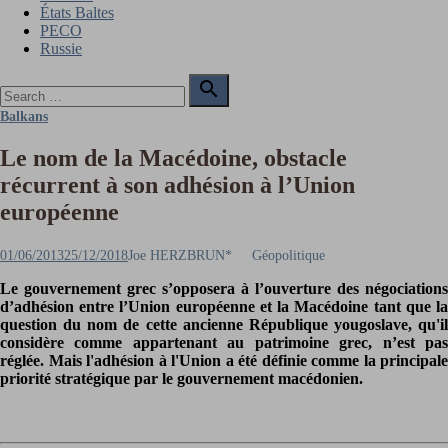
États Baltes
PECO
Russie
Search

for:
Search
Balkans
Le nom de la Macédoine, obstacle
récurrent à son adhésion à l’Union
européenne
Posted
Author
01/06/2013
25/12/2018
Joe HERZBRUN*
Géopolitique
on
Le gouvernement grec s’opposera à l’ouverture des négociations
d’adhésion entre l’Union européenne et la Macédoine tant que la
question du nom de cette ancienne République yougoslave, qu'il
considère comme appartenant au patrimoine grec, n’est pas
réglée. Mais l'adhésion à l'Union a été définie comme la principale
priorité stratégique par le gouvernement macédonien.