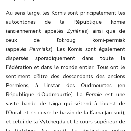
Au sens large, les Komis sont principalement les
autochtones de la République komie
(anciennement appelés
Zyriènes
) ainsi que de
ceux de l’okroug komi-permiak
(appelés
Permiaks
). Les Komis sont également
dispersés sporadiquement dans toute la
Fédération et dans le monde entier. Tous ont le
sentiment d’être des descendants des anciens
Permiens, à l’instar des Oudmourtes (en
République d’Oudmourtie). La
Permie
est une
vaste bande de taïga qui s’étend à l’ouest de
l’Oural et recouvre le bassin de la Kama (au sud),
et celui de la Vytchegda et le cours supérieur de
la Petchora (au nord). La distinction entre