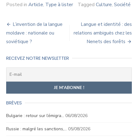
Posted in
Article
,
Type à lister
Tagged
Culture
,
Société
Navigation
L’invention de la langue
Langue et identité : des
de
moldave : nationale ou
relations ambiguës chez les
soviétique ?
Nenets des forêts
l’article
RECEVEZ NOTRE NEWSLETTER
BRÈVES
Bulgarie : retour sur l’émigra…
06/08/2026
Russie : malgré les sanctions,…
05/08/2026