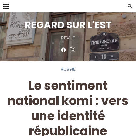
Skip
to
content
REGARD SUR L'EST
REVUE
Facebook
Twitter
RUSSIE
Le sentiment
national komi : vers
une identité
républicaine