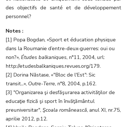
des objectifs de santé et de développement
personnel?
Notes :
[1] Popa Bogdan, «Sport et éducation physique
dans la Roumanie d’entre-deux-guerres: oui ou
non?»,
Études balkaniques
, n°11, 2004, url:
http://etudesbalkaniques.revues.org/179.
[2] Dorina Năstase, «"Bloc de l'Est": Sic
transit...»,
Outre-Terre
, n°8, 2004, p.162.
[3] "Organizarea şi desfăşurarea activităţilor de
educaţie fizică şi sport în învăţământul
preuniversitar",
Şcoala românească
, anul XI, nr.75,
aprilie 2012, p.12.