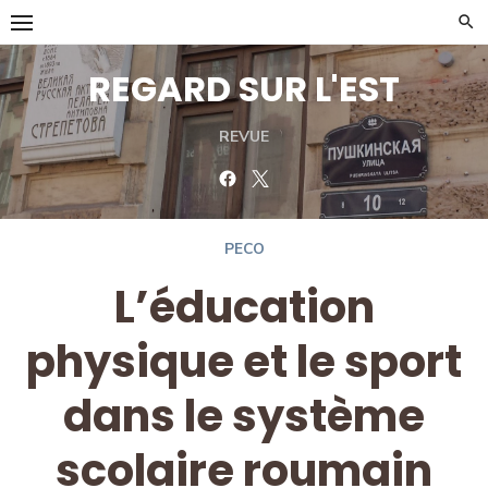
Skip
to
content
REGARD SUR L'EST
REVUE
Facebook
Twitter
PECO
L’éducation
physique et le sport
dans le système
scolaire roumain