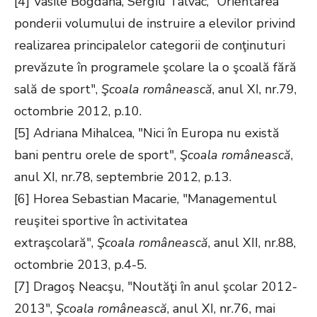
[4] Vasile Bogdana, Sergiu Talvac, "Orientarea
ponderii volumului de instruire a elevilor privind
realizarea principalelor categorii de conţinuturi
prevăzute în programele şcolare la o şcoală fără
sală de sport",
Şcoala românească
, anul XI, nr.79,
octombrie 2012, p.10.
[5] Adriana Mihalcea, "Nici în Europa nu există
bani pentru orele de sport",
Şcoala românească
,
anul XI, nr.78, septembrie 2012, p.13.
[6] Horea Sebastian Macarie, "Managementul
reuşitei sportive în activitatea
extraşcolară",
Şcoala românească
, anul XII, nr.88,
octombrie 2013, p.4-5.
[7] Dragoş Neacşu, "Noutăţi în anul şcolar 2012-
2013",
Şcoala românească
, anul XI, nr.76, mai