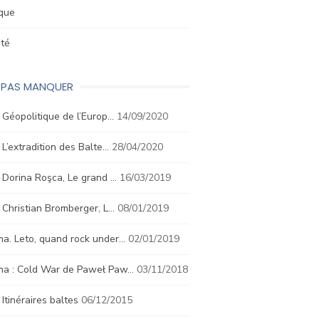
ique
été
E PAS MANQUER
. Géopolitique de l’Europ…
14/09/2020
. L’extradition des Balte…
28/04/2020
. Dorina Roşca, Le grand …
16/03/2019
. Christian Bromberger, L…
08/01/2019
a. Leto, quand rock under…
02/01/2019
ma : Cold War de Paweł Paw…
03/11/2018
. Itinéraires baltes
06/12/2015