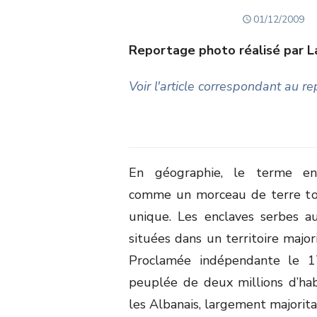
POSTED
01/12/2009
ON
Reportage photo réalisé par L
Voir l'article correspondant au r
En géographie, le terme enc
comme un morceau de terre tot
unique. Les enclaves serbes a
situées dans un territoire majo
Proclamée indépendante le 1
peuplée de deux millions d’habi
les Albanais, largement majorita