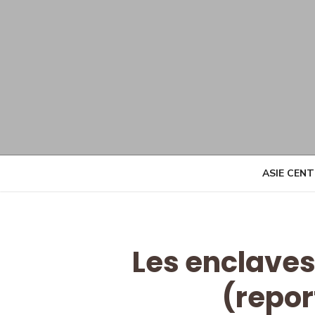
Skip
to
content
ASIE CEN
Les enclaves
(repor