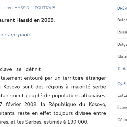
Author
Laurent HASSID
POLITIQUE
BRÈV
aurent Hassid en 2009.
Bulga
Russi
eportage photo
Bulga
Ukrai
lave se définit
Toute
alement entouré par un territoire étranger
QUEL
u Kosovo sont des régions à majorité serbe
ritairement peuplé de populations albanaises.
Cultu
7 février 2008, la République du Kosovo,
Écon
tants, reste en effet toujours divisée entre
Géopo
ires, et les Serbes, estimés à 130 000.