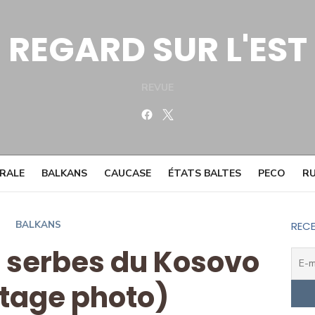
REGARD SUR L'EST
REVUE
Facebook
Twitter
TRALE
BALKANS
CAUCASE
ÉTATS BALTES
PECO
RU
BALKANS
RECE
 serbes du Kosovo
tage photo)