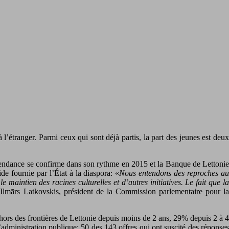
 l’étranger. Parmi ceux qui sont déjà partis, la part des jeunes est deux
 La tendance se confirme dans son rythme en 2015 et la Banque de Lettonie
de fournie par l’État à la diaspora: «
Nous entendons des reproches a
 maintien des racines culturelles et d’autres initiatives. Le fait que la
 Ilmārs Latkovskis, président de la Commission parlementaire pour l
 hors des frontières de Lettonie depuis moins de 2 ans, 29% depuis 2 à 4
dministration publique; 50 des 143 offres qui ont suscité des réponses