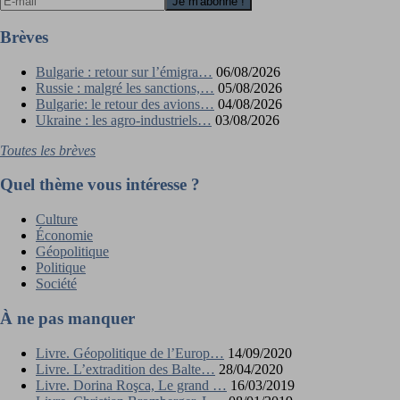
Brèves
Bulgarie : retour sur l’émigra…
06/08/2026
Russie : malgré les sanctions,…
05/08/2026
Bulgarie: le retour des avions…
04/08/2026
Ukraine : les agro-industriels…
03/08/2026
Toutes les brèves
Quel thème vous intéresse ?
Culture
Économie
Géopolitique
Politique
Société
À ne pas manquer
Livre. Géopolitique de l’Europ…
14/09/2020
Livre. L’extradition des Balte…
28/04/2020
Livre. Dorina Roşca, Le grand …
16/03/2019