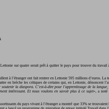
s
ttonie sur quatre serait prêt à quitter le pays pour trouver du travail à
availlent à l’étranger ont fait rentrer en Lettonie 595 millions d’euros.
tre en brèche les critiques de certains qui, en Lettonie, dénoncent l’ai
soutenir la diaspora. C’est-à-dire pour l’apprentissage de la langue, le
ment intéressant. Et nous voulons en savoir plus à ce sujet
», a noté
essortissants du pays vivant à l’étranger a montré que 33% se trouvaient
 a lancé un programme de migration de retour intitulé Travail dans l’a