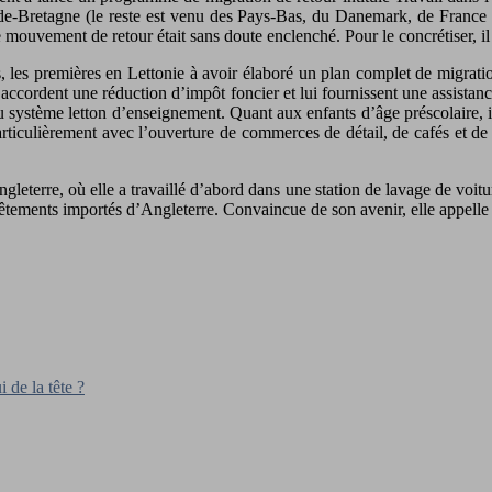
nde-Bretagne (le reste est venu des Pays-Bas, du Danemark, de France 
le mouvement de retour était sans doute enclenché. Pour le concrétiser, i
s, les premières en Lettonie à avoir élaboré un plan complet de migrati
lui accordent une réduction d’impôt foncier et lui fournissent une assista
au système letton d’enseignement. Quant aux enfants d’âge préscolaire, il
articulièrement avec l’ouverture de commerces de détail, de cafés et de
Angleterre, où elle a travaillé d’abord dans une station de lavage de voit
êtements importés d’Angleterre. Convaincue de son avenir, elle appelle c
 de la tête ?