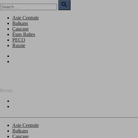
Skip
Search

to
for:
Search
content
Asie Centrale
Balkans
Caucase
États Baltes
PECO
Russie
Facebook
Twitter
REGARD SUR L'EST
Revue
Facebook
Twitter
Asie Centrale
Balkans
Caucase