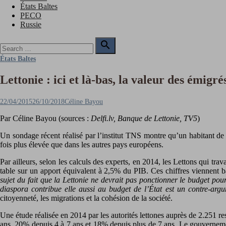
États Baltes
PECO
Russie
Search

for:
Search
États Baltes
Lettonie : ici et là-bas, la valeur des émigré
Posted
Author
22/04/2015
26/10/2018
Céline Bayou
on
Par Céline Bayou (sources :
Delfi.lv, Banque de Lettonie, TV5
)
Un sondage récent réalisé par l’institut TNS montre qu’un habitant de Le
fois plus élevée que dans les autres pays européens.
Par ailleurs, selon les calculs des experts, en 2014, les Lettons qui tr
table sur un apport équivalent à 2,5% du PIB. Ces chiffres viennent bat
sujet du fait que la Lettonie ne devrait pas ponctionner le budget pour 
diaspora contribue elle aussi au budget de l’État est un contre-argu
citoyenneté, les migrations et la cohésion de la société.
Une étude réalisée en 2014 par les autorités lettones auprès de 2.251 r
ans, 20% depuis 4 à 7 ans et 18% depuis plus de 7 ans. Le gouvernement