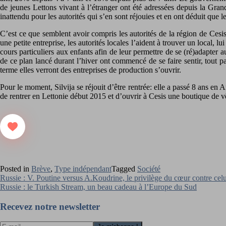
de jeunes Lettons vivant à l’étranger ont été adressées depuis la Gra
inattendu pour les autorités qui s’en sont réjouies et en ont déduit que 
C’est ce que semblent avoir compris les autorités de la région de Cesi
une petite entreprise, les autorités locales l’aident à trouver un local, 
cours particuliers aux enfants afin de leur permettre de se (ré)adapter 
de ce plan lancé durant l’hiver ont commencé de se faire sentir, tout p
terme elles verront des entreprises de production s’ouvrir.
Pour le moment, Silvija se réjouit d’être rentrée: elle a passé 8 ans en 
de rentrer en Lettonie début 2015 et d’ouvrir à Cesis une boutique de v
Posted in
Brève
,
Type indépendant
Tagged
Société
Navigation
Russie : V. Poutine versus A.Koudrine, le privilège du cœur contre celui
Russie : le Turkish Stream, un beau cadeau à l’Europe du Sud
de
l’article
Recevez notre newsletter