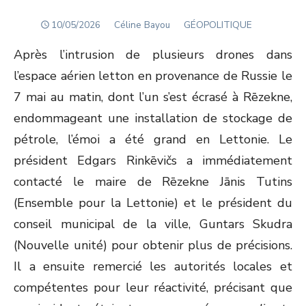
POSTED
Author
10/05/2026
Céline Bayou
GÉOPOLITIQUE
ON
Après l’intrusion de plusieurs drones dans
l’espace aérien letton en provenance de Russie le
7 mai au matin, dont l’un s’est écrasé à Rēzekne,
endommageant une installation de stockage de
pétrole, l’émoi a été grand en Lettonie. Le
président Edgars Rinkēvičs a immédiatement
contacté le maire de Rēzekne Jānis Tutins
(Ensemble pour la Lettonie) et le président du
conseil municipal de la ville, Guntars Skudra
(Nouvelle unité) pour obtenir plus de précisions.
Il a ensuite remercié les autorités locales et
compétentes pour leur réactivité, précisant que