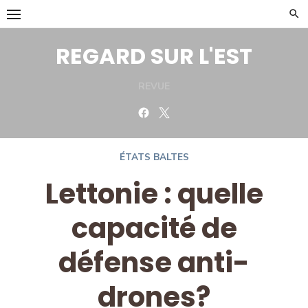
Skip
to
content
REGARD SUR L'EST
REVUE
Facebook
Twitter
ÉTATS BALTES
Lettonie : quelle
capacité de
défense anti-
drones?