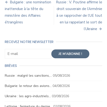
Navigation
Bulgarie : une nomination
Russie : V. Poutine affirme le
de
inattendue à la tête du
droit souverain de l’Arménie
ministère des Affaires
à se rapprocher de l’UE tout
l’article
étrangères
en lui rappelant le sort de
l’Ukraine
RECEVEZ NOTRE NEWSLETTER
BRÈVES
Russie : malgré les sanctions,…
05/08/2026
Bulgarie: le retour des avions…
04/08/2026
Ukraine : les agro-industriels…
03/08/2026
Lettonie : fermeture du dernie…
02/08/2026