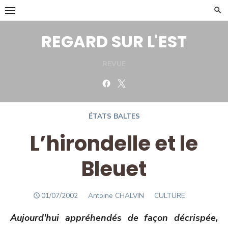
Skip
to
content
REGARD SUR L'EST
REVUE
Facebook
Twitter
ÉTATS BALTES
L’hirondelle et le
Bleuet
POSTED
Author
01/07/2002
Antoine CHALVIN
CULTURE
ON
Aujourd'hui appréhendés de façon décrispée,