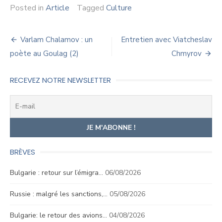
Posted in
Article
Tagged
Culture
Navigation
Varlam Chalamov : un
Entretien avec Viatcheslav
de
poète au Goulag (2)
Chmyrov
l’article
RECEVEZ NOTRE NEWSLETTER
BRÈVES
Bulgarie : retour sur l’émigra…
06/08/2026
Russie : malgré les sanctions,…
05/08/2026
Bulgarie: le retour des avions…
04/08/2026