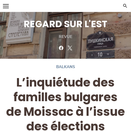
Skip
to
content
REGARD SUR L'EST
REVUE
Facebook
Twitter
BALKANS
L’inquiétude des
familles bulgares
de Moissac à l’issue
des élections