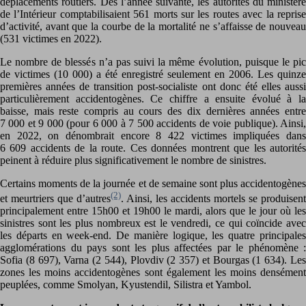
déplacements routiers. Dès l’année suivante, les autorités du ministère
de l’Intérieur comptabilisaient 561 morts sur les routes avec la reprise
d’activité, avant que la courbe de la mortalité ne s’affaisse de nouveau
(531 victimes en 2022).
Le nombre de blessés n’a pas suivi la même évolution, puisque le pic
de victimes (10 000) a été enregistré seulement en 2006. Les quinze
premières années de transition post-socialiste ont donc été elles aussi
particulièrement accidentogènes. Ce chiffre a ensuite évolué à la
baisse, mais reste compris au cours des dix dernières années entre
7 000 et 9 000 (pour 6 000 à 7 500 accidents de voie publique). Ainsi,
en 2022, on dénombrait encore 8 422 victimes impliquées dans
6 609 accidents de la route. Ces données montrent que les autorités
peinent à réduire plus significativement le nombre de sinistres.
Certains moments de la journée et de semaine sont plus accidentogènes
(2)
et meurtriers que d’autres
. Ainsi, les accidents mortels se produisent
principalement entre 15h00 et 19h00 le mardi, alors que le jour où les
sinistres sont les plus nombreux est le vendredi, ce qui coïncide avec
les départs en week-end. De manière logique, les quatre principales
agglomérations du pays sont les plus affectées par le phénomène :
Sofia (8 697), Varna (2 544), Plovdiv (2 357) et Bourgas (1 634). Les
zones les moins accidentogènes sont également les moins densément
peuplées, comme Smolyan, Kyustendil, Silistra et Yambol.