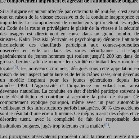
Le comportement imprudent et agressif de l’automobiliste bulgare
Si la Bulgarie est autant affectée par cette mortalité routière, c’est avant
tout en raison de la vitesse excessive et de la conduite inappropriée et
imprudente. Le comportement de conducteurs qui rejettent les règles
du Code de la route et privilégient le plaisir de la vitesse à la sécurité
des usagers est directement en cause dans un grand nombre de
sinistres. Kalin Terziïski (écrivain et psychologue) dénonce l’attitude
inconsciente des chauffards participant aux courses-poursuites
observées en ville ou dans les zones périurbaines : il s’agit
généralement de jeunes hommes qui roulent jusqu’à 200 km dans de
grosses berlines afin de montrer leur virilité en imitant les « moutri »
(3)
locales
: les nouveaux criminels, désignés sous cette appellation en
raison de leur aspect patibulaire et de leurs crânes rasés, sont devenus
un modèle inspirant pour les jeunes générations depuis les
années 1990. L’agressivité et l’impatience au volant sont ainsi
devenues naturelles. La conduite en état d’ébriété participe souvent à
cette désinhibition et contribue à accroître la prise de risque. Ce
comportement explique pourquoi, même avec un parc automobile
vieillissant et des infrastructures parfois inadaptées, 80 % des accidents
sont le résultat d’une erreur humaine. Ce mépris massif des règles et ce
désordre tuent, avec la complicité de fait des responsable des
(4)
institutions bulgares, jugés trop tolérants en la matière
.
Les principaux observateurs proposent donc la mise en œuvre d’une