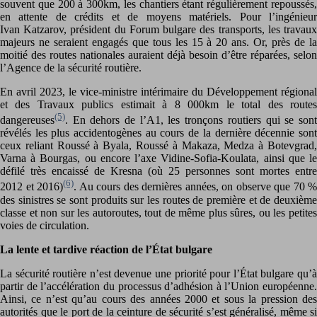
souvent que 200 à 300km, les chantiers étant régulièrement repoussés,
en attente de crédits et de moyens matériels. Pour l’ingénieur
Ivan Katzarov, président du Forum bulgare des transports, les travaux
majeurs ne seraient engagés que tous les 15 à 20 ans. Or, près de la
moitié des routes nationales auraient déjà besoin d’être réparées, selon
l’Agence de la sécurité routière.
En avril 2023, le vice-ministre intérimaire du Développement régional
et des Travaux publics estimait à 8 000km le total des routes
(5)
dangereuses
. En dehors de l’A1, les tronçons routiers qui se sont
révélés les plus accidentogènes au cours de la dernière décennie sont
ceux reliant Roussé à Byala, Roussé à Makaza, Medza à Botevgrad,
Varna à Bourgas, ou encore l’axe Vidine-Sofia-Koulata, ainsi que le
défilé très encaissé de Kresna (où 25 personnes sont mortes entre
(6)
2012 et 2016)
. Au cours des dernières années, on observe que 70 %
des sinistres se sont produits sur les routes de première et de deuxième
classe et non sur les autoroutes, tout de même plus sûres, ou les petites
voies de circulation.
La lente et tardive réaction de l’État bulgare
La sécurité routière n’est devenue une priorité pour l’État bulgare qu’à
partir de l’accélération du processus d’adhésion à l’Union européenne.
Ainsi, ce n’est qu’au cours des années 2000 et sous la pression des
autorités que le port de la ceinture de sécurité s’est généralisé, même si