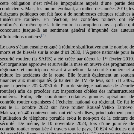
cette obligation s’est révélée impopulaire auprès d’une partie des
conducteurs. Mais, les mœurs évoluant, au milieu des années 2010, les
dirigeants politiques ont fait face à de nombreuses critiques relatives à
l’insécurité routière. En réaction, les contrôles routiers ont été
renforcés, de même que la lutte contre la corruption dans la police qui
concourait jusque-là au sentiment général d’impunité des auteurs
(7)
d’infractions routières
.
Le pays s’étant ensuite engagé à réduire significativement le nombre de
morts et de blessés sur la route d’ici 2030, l’Agence nationale pour la
er
sécurité routière (la SARS) a été créée par décret le 1
février 2019
Cet organisme approuve et surveille la mise en œuvre des programmes
régionaux et municipaux visant à améliorer la sécurité routière et à
réduire les accidents de la route. Elle fournit également un soutien
financier aux municipalités (à hauteur de 1M de levs, soit 511 240€,
pour la période 2023-2030 du Plan de stratégie nationale de sécurité
routière) afin de procéder aux inspections ciblées des infrastructures
routières. Enfin, elle coordonne certaines grandes opérations de
contrôle routier organisées à l’échelon national ou régional. Ce fut le
cas le 11 octobre 2022 sur l’axe routier Roussé-Veliko Tarnovo-
Makaza, où 40 contrevenants ont été verbalisés, principalement pour
l’utilisation de téléphone portable et/ou le non-port de la ceinture de
sécurité. De même, le 10 novembre 2023, lors d’une journée de
contrôle routier organisée à travers tout le pays, 10 624 véhicules ont