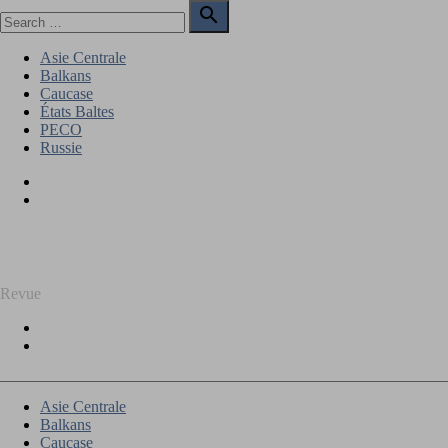
Skip
Search

to
for:
Search
content
Asie Centrale
Balkans
Caucase
États Baltes
PECO
Russie
Facebook
Twitter
REGARD SUR L'EST
Revue
Facebook
Twitter
Asie Centrale
Balkans
Caucase