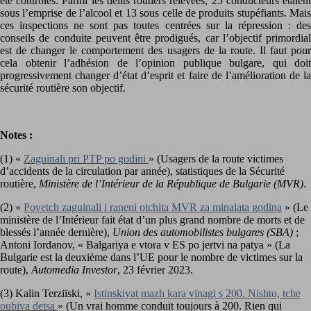
été contrôlés. Parmi les délits routiers relevées, 25 conducteurs étaient
sous l’emprise de l’alcool et 13 sous celle de produits stupéfiants. Mais
ces inspections ne sont pas toutes centrées sur la répression : des
conseils de conduite peuvent être prodigués, car l’objectif primordial
est de changer le comportement des usagers de la route. Il faut pour
cela obtenir l’adhésion de l’opinion publique bulgare, qui doit
progressivement changer d’état d’esprit et faire de l’amélioration de la
sécurité routière son objectif.
Notes :
(1) «
Zaguinali pri PTP po godini
» (Usagers de la route victimes
d’accidents de la circulation par année), statistiques de la Sécurité
routière,
Ministère de l’Intérieur de la République de Bulgarie (MVR)
.
(2) «
Povetch zaguinali i raneni otchita MVR za minalata godina
» (Le
ministère de l’Intérieur fait état d’un plus grand nombre de morts et de
blessés l’année dernière),
Union des automobilistes bulgares (SBA)
;
Antoni Iordanov, « Balgariya e vtora v ES po jertvi na patya » (La
Bulgarie est la deuxième dans l’UE pour le nombre de victimes sur la
route),
Automedia Investor
, 23 février 2023.
(3) Kalin Terziïski, «
Istinskiyat mazh kara vinagi s 200. Nishto, tche
oubiva detsa
» (Un vrai homme conduit toujours à 200. Rien qui