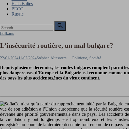
États Baltes
PECO
Russie
Search

for:
Search
Balkans
L’insécurité routière, un mal bulgare?
Posted
Author
22/01/2024
11/02/2024
Stéphan Altasserre
Politique, Société
on
Depuis plusieurs décennies, les routes bulgares comptent parmi les
plus dangereuses d’Europe et la Bulgarie est reconnue comme un
des pays les plus accidentogènes du vieux continent.
Ce n’est qu’à partir du rapprochement initié par la Bulgarie en
vue de son adhésion à l’Union européenne que la sécurité routière est
devenue une priorité gouvernementale dans ce pays. Les accidents de
la circulation y ont longtemps été trop nombreux et les sinistres
enregistrés au cours de la dernière décennie font encore de ce pays un