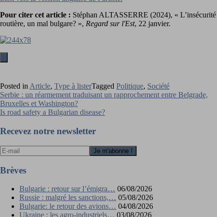
Pour citer cet article :
Stéphan ALTASSERRE (2024), « L’insécurité
routière, un mal bulgare? »,
Regard sur l'Est
, 22 janvier.
Posted in
Article
,
Type à lister
Tagged
Politique
,
Société
Navigation
Serbie : un réarmement traduisant un rapprochement entre Belgrade,
Bruxelles et Washington?
de
Is road safety a Bulgarian disease?
l’article
Recevez notre newsletter
Brèves
Bulgarie : retour sur l’émigra…
06/08/2026
Russie : malgré les sanctions,…
05/08/2026
Bulgarie: le retour des avions…
04/08/2026
Ukraine : les agro-industriels…
03/08/2026