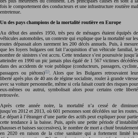
des plus meurtriers du continent. Les principales causes en sont à la
fois le comportement des conducteurs et une infrastructure routière mal
entretenue.
Un des pays champions de la mortalité routière en Europe
Au début des années 1950, très peu de ménages étaient équipés de
véhicules automobiles, un contexte qui explique que la mortalité sur les
routes dépassait alors rarement les 200 décès annuels. Puis, à mesure
que les foyers bulgares ont fait l’acquisition d’un véhicule familial, le
nombre de sinistres s’est accru. Cette tendance s’est poursuivie jusqu’à
atteindre en 1990 un pic jamais plus égalé de 1 567 victimes décédées
dans des accidents de voie publique (conducteurs, passagers, cycliste,
(1)
passagers ou piétons)
. Alors que les Bulgares retrouvaient leur
liberté après plus de 40 ans de régime socialiste, rouler à grande vitesse
avec sa voiture personnelle, même si cela faisait courir des risques pour
eux-mêmes ou autrui, symbolisait alors pour certains cette liberté
retrouvée.
Après cette année noire, la mortalité n’a cessé de diminuer
jusqu’en 2012 et 2013, où 601 personnes sont décédées sur les routes.
Le départ à l’étranger d’une partie des actifs peut expliquer pour partie
cette tendance à la baisse. Puis, après une petite période d’instabilité
(hausses et baisses successives), le nombre de mort a chuté brutalement
en 2020 en raison de la crise sanitaire qui a fortement limité les