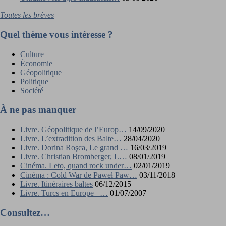
Toutes les brèves
Quel thème vous intéresse ?
Culture
Économie
Géopolitique
Politique
Société
À ne pas manquer
Livre. Géopolitique de l’Europ…
14/09/2020
Livre. L’extradition des Balte…
28/04/2020
Livre. Dorina Roşca, Le grand …
16/03/2019
Livre. Christian Bromberger, L…
08/01/2019
Cinéma. Leto, quand rock under…
02/01/2019
Cinéma : Cold War de Paweł Paw…
03/11/2018
Livre. Itinéraires baltes
06/12/2015
Livre. Turcs en Europe –…
01/07/2007
Consultez…