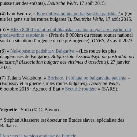
puisse tuer des enfants),
Deutsche Welle
, 17 août 2015.
(4) Ivan Bedrov, «
Koe oubiva horata po balgarskite patishta ?
» (Qui
tue les gens sur les routes bulgares ?),
Deutsche Welle
, 17 août 2015.
(5) «
Blizo 8 000 km ot republikanskata patna mreja sa v avariïno ili
predavariïno sastoianie
» (Près de 8 000km du réseau routier national
sont en situation d’urgence ou de pré-urgence),
DNES
, 23 avril 2023.
(6) «
Naï-opasnite patishta v Balgariya
» (Les routes les plus
dangereuses de Bulgarie),
Balgarskata Assotsiatsiya na postradali pri
katastrofi
(Association bulgare des victimes d’accidents)
, 27 janvier
2022.
(7) Tatiana Waksberg, «
Borissov i voïnata po balgarskite patishta
»
(Borissov et la guerre sur les routes bulgares),
Deutsche Welle
,
6 octobre 2015 ; Agence d’État «
Sécurité routière
» (SARS).
Vignette
: Sofia (© C. Bayou).
* Stéphan Altasserre est docteur en Études slaves, spécialiste des
Balkans.
Lien vers la version anglaise de l’article.