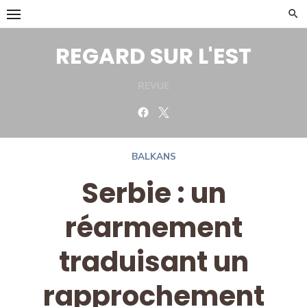
Skip
to
content
REGARD SUR L'EST
REVUE
Facebook
Twitter
BALKANS
Serbie : un
réarmement
traduisant un
rapprochement