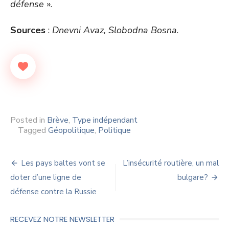
défense
».
Sources
:
Dnevni Avaz, Slobodna Bosna
.
Posted in
Brève
,
Type indépendant
Tagged
Géopolitique
,
Politique
Navigation
Les pays baltes vont se
L’insécurité routière, un mal
de
doter d’une ligne de
bulgare?
défense contre la Russie
l’article
RECEVEZ NOTRE NEWSLETTER