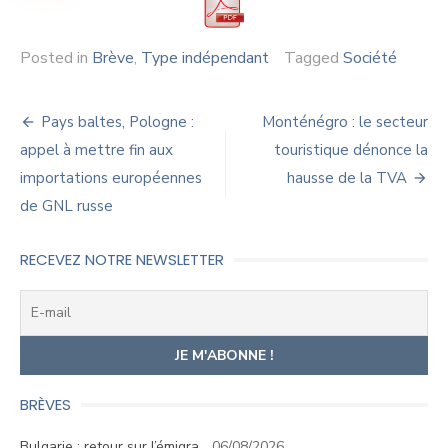
Posted in
Brève
,
Type indépendant
Tagged
Société
Navigation
Pays baltes, Pologne :
Monténégro : le secteur
de
appel à mettre fin aux
touristique dénonce la
importations européennes
hausse de la TVA
l’article
de GNL russe
RECEVEZ NOTRE NEWSLETTER
BRÈVES
Bulgarie : retour sur l’émigra…
06/08/2026