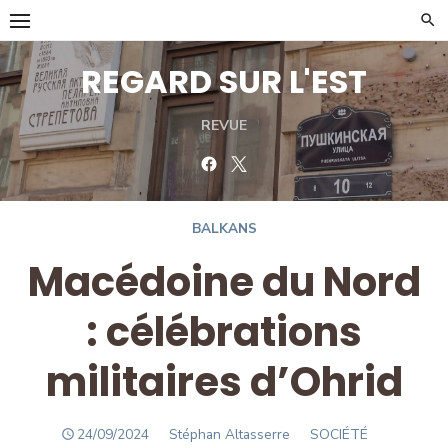
Skip
to
content
REGARD SUR L'EST
REVUE
Facebook
Twitter
BALKANS
Macédoine du Nord
: célébrations
militaires d’Ohrid
POSTED
Author
24/09/2024
Stéphan Altasserre
SOCIÉTÉ