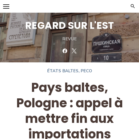
Skip
to
content
REGARD SUR L'EST
REVUE
Facebook
Twitter
ÉTATS BALTES
,
PECO
Pays baltes,
Pologne : appel à
mettre fin aux
importations