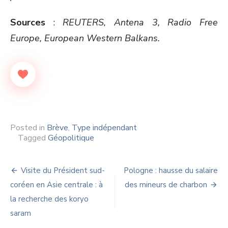
Sources
:
REUTERS, Antena 3, Radio Free
Europe, European Western Balkans.
Posted in
Brève
,
Type indépendant
Tagged
Géopolitique
Navigation
Visite du Président sud-
Pologne : hausse du salaire
de
coréen en Asie centrale : à
des mineurs de charbon
la recherche des koryo
l’article
saram