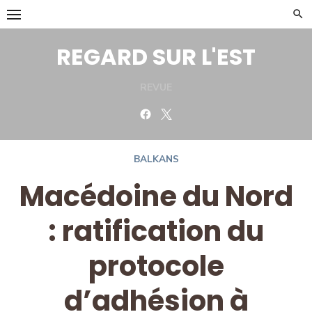
Skip
to
content
REGARD SUR L'EST
REVUE
Facebook
Twitter
BALKANS
Macédoine du Nord
: ratification du
protocole
d’adhésion à