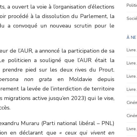
Polit
 a ouvert la voie à l’organisation d’élections
voir procédé à la dissolution du Parlement, la
Soci
du a convoqué un nouveau scrutin pour le
À N
ur de l’AUR, a annoncé la participation de sa
Livre
Le politicien a souligné que l’AUR était la
Livre
à prendre pied sur les deux rives du Prout.
Livre
persona non grata
en Moldavie depuis
èrement la levée de l’interdiction de territoire
Livre
migrations active jusqu’en 2023) qui le vise,
Ciném
cès.
Ciné
xandru Muraru (Parti national libéral – PNL)
Livre
mion en déclarant que
« ceux qui vivent en