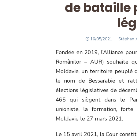
de bataille 
lég
POSTED
Author
16/05/2021
Stéphan A
ON
Fondée en 2019, l’Alliance pour
Românilor – AUR) souhaite q
Moldavie, un territoire peuplé
le nom de Bessarabie et rat
élections législatives de déce
465 qui siègent dans le Par
unioniste, la formation, fort
Moldavie le 27 mars 2021.
Le 15 avril 2021, la Cour consti