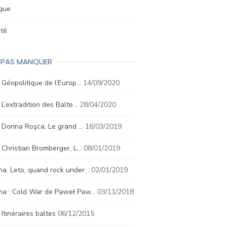
ique
été
E PAS MANQUER
. Géopolitique de l’Europ…
14/09/2020
. L’extradition des Balte…
28/04/2020
. Dorina Roşca, Le grand …
16/03/2019
. Christian Bromberger, L…
08/01/2019
a. Leto, quand rock under…
02/01/2019
ma : Cold War de Paweł Paw…
03/11/2018
. Itinéraires baltes
06/12/2015