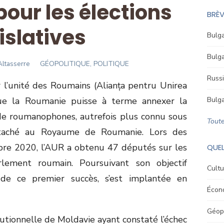
pour les élections
BRÈV
islatives
Bulga
Bulga
ltasserre
GÉOPOLITIQUE, POLITIQUE
Russi
 l’unité des Roumains (Alianța pentru Unirea
ue la Roumanie puisse à terme annexer la
Bulga
 de roumanophones, autrefois plus connu sous
Toute
taché au Royaume de Roumanie. Lors des
mbre 2020, l’AUR a obtenu 47 députés sur les
QUEL
lement roumain. Poursuivant son objectif
Cultu
e de ce premier succès, s’est implantée en
Écon
Géopo
tutionnelle de Moldavie ayant constaté l’échec