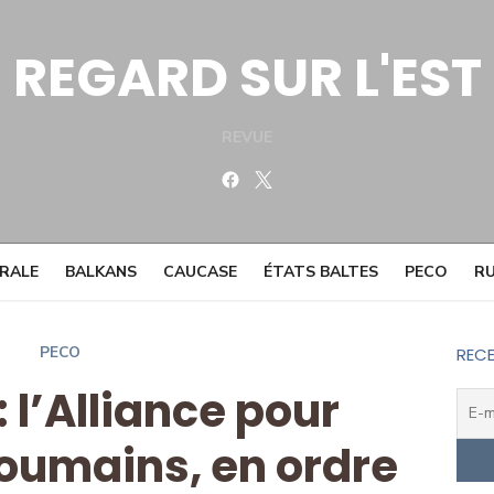
REGARD SUR L'EST
REVUE
Facebook
Twitter
TRALE
BALKANS
CAUCASE
ÉTATS BALTES
PECO
RU
PECO
RECE
 l’Alliance pour
Roumains, en ordre