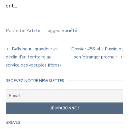
ont…
Posted in
Article
Tagged
Société
Navigation
Baïkonour : grandeur et
Dossier #56: «La Russie et
de
déclin d’un territoire au
son ‘étranger proche’»
service des «peuples frères»
l’article
RECEVEZ NOTRE NEWSLETTER
BRÈVES