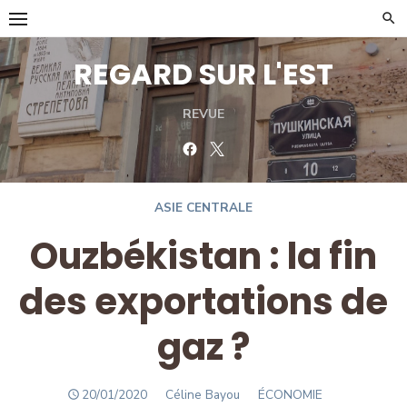
Skip
to
content
REGARD SUR L'EST
REVUE
Facebook
Twitter
ASIE CENTRALE
Ouzbékistan : la fin
des exportations de
gaz ?
POSTED
Author
20/01/2020
Céline Bayou
ÉCONOMIE