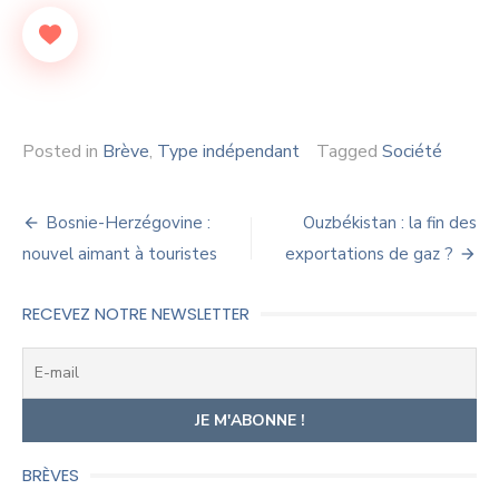
Posted in
Brève
,
Type indépendant
Tagged
Société
Navigation
Bosnie-Herzégovine :
Ouzbékistan : la fin des
de
nouvel aimant à touristes
exportations de gaz ?
l’article
RECEVEZ NOTRE NEWSLETTER
BRÈVES