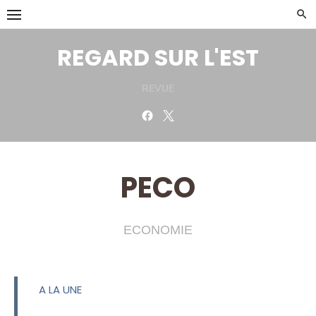
Skip
to
content
REGARD SUR L'EST
REVUE
Facebook
Twitter
PECO
ECONOMIE
A LA UNE