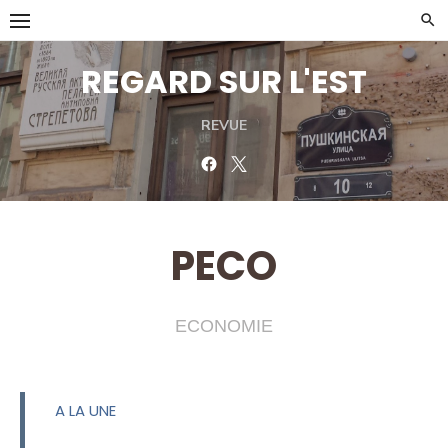
Skip
to
content
REGARD SUR L'EST
REVUE
Facebook
Twitter
PECO
ECONOMIE
A LA UNE