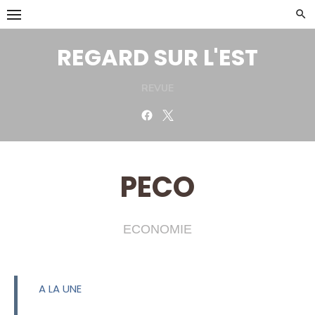
Skip
to
content
REGARD SUR L'EST
REVUE
Facebook
Twitter
PECO
ECONOMIE
A LA UNE