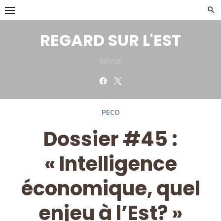
Skip
to
content
REGARD SUR L'EST
REVUE
Facebook
Twitter
PECO
Dossier #45 :
« Intelligence
économique, quel
enjeu à l’Est? »