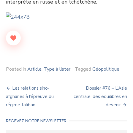
interprète en russe et en tchétchène.
Posted in
Article
,
Type à lister
Tagged
Géopolitique
Navigation
Les relations sino-
Dossier #76 – L’Asie
de
afghanes à l’épreuve du
centrale, des équilibres en
régime taliban
devenir
l’article
RECEVEZ NOTRE NEWSLETTER