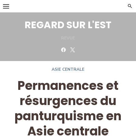
Skip
to
content
REGARD SUR L'EST
REVUE
Facebook
Twitter
ASIE CENTRALE
Permanences et
résurgences du
panturquisme en
Asie centrale