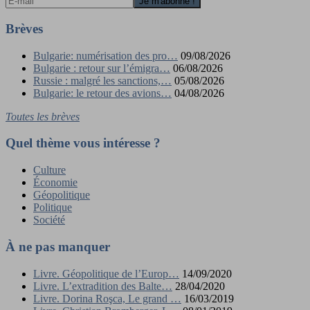
Brèves
Bulgarie: numérisation des pro…
09/08/2026
Bulgarie : retour sur l’émigra…
06/08/2026
Russie : malgré les sanctions,…
05/08/2026
Bulgarie: le retour des avions…
04/08/2026
Toutes les brèves
Quel thème vous intéresse ?
Culture
Économie
Géopolitique
Politique
Société
À ne pas manquer
Livre. Géopolitique de l’Europ…
14/09/2020
Livre. L’extradition des Balte…
28/04/2020
Livre. Dorina Roşca, Le grand …
16/03/2019