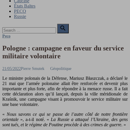
Caucase
États Baltes
PECO
Russie
Search

for:
Search
Peco
Pologne : campagne en faveur du service
militaire volontaire
Posted
Author
21/05/2022
Pierre Smutek
Géopolitique
on
Le ministre polonais de la Défense, Mariusz Błaszczak, a déclaré le
21 mai que l’armée polonaise allait être renforcée et devenir plus
importante et plus forte, afin de répondre à la menace russe. Il a fait
cette déclaration alors qu’il lançait, depuis la ville méridionale de
Kraśnik, une campagne visant à promouvoir le service militaire sur
une base volontaire.
«
Nous savons ce qui se passe de l’autre côté de notre frontière
orientale
», a-t-il noté. «
La Russie a attaqué l’Ukraine, des gens
sont tués, et le régime de Poutine procède à des crimes de guerre.
»