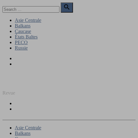
Skip
Search

to
for:
Search
content
Asie Centrale
Balkans
Caucase
États Baltes
PECO
Russie
Facebook
Twitter
REGARD SUR L'EST
Revue
Facebook
Twitter
Asie Centrale
Balkans