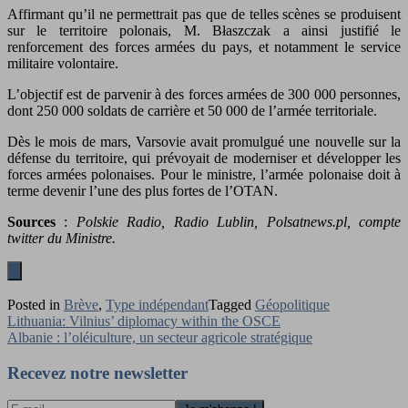
Affirmant qu’il ne permettrait pas que de telles scènes se produisent
sur le territoire polonais, M. Błaszczak a ainsi justifié le
renforcement des forces armées du pays, et notamment le service
militaire volontaire.
L’objectif est de parvenir à des forces armées de 300 000 personnes,
dont 250 000 soldats de carrière et 50 000 de l’armée territoriale.
Dès le mois de mars, Varsovie avait promulgué une nouvelle sur la
défense du territoire, qui prévoyait de moderniser et développer les
forces armées polonaises. Pour le ministre, l’armée polonaise doit à
terme devenir l’une des plus fortes de l’OTAN.
Sources
:
Polskie Radio, Radio Lublin, Polsatnews.pl, compte
twitter du Ministre.
Posted in
Brève
,
Type indépendant
Tagged
Géopolitique
Navigation
Lithuania: Vilnius’ diplomacy within the OSCE
Albanie : l’oléiculture, un secteur agricole stratégique
de
l’article
Recevez notre newsletter